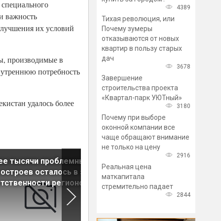
о специального
4389
и важность
Тихая революция, или
улучшения их условий
Почему зумеры
отказываются от новых
квартир в пользу старых
дач
лы, производимые в
3678
внутреннюю потребность
Завершение
строительства проекта
«Квартал-парк УЮТный»
кистан удалось более
3180
Почему при выборе
оконной компании все
чаще обращают внимание
не только на цену
2916
ее тысячи проблемных
Решение о поэтапном
Реальная цена
остроев осталось в зоне
раскрытии эскроу-счетов д
маткапитала
тственности регионов
застройщиков пока не
стремительно падает
принято
2844