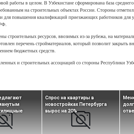
овой работы в целом. В Узбекистане сформирована база среднег
ребованным на строительных объектах России. Стороны отметил
ции для повышения квалификаций приезжающих работников для 
РФ.
ены строительных ресурсов, ввозимых из-за рубежа, на материа
готовлен перечень стройматериалов, который позволит закрыть 
ечением бюджетных средств.
ленных и строительных ассоциаций со стороны Республики Узбе
редлагают
Спрос на квартиры в
Мен
манутым
новостройках Петербурга
долг
жилищные
вырос на 20%
отве