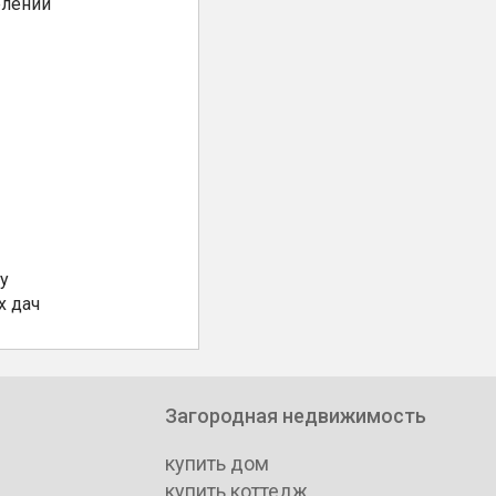
елении
у
х дач
Загородная недвижимость
купить дом
купить коттедж