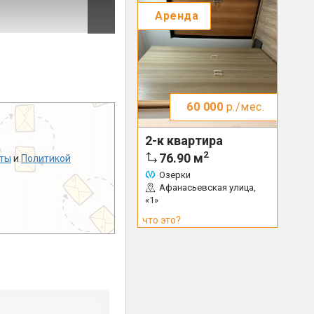
Аренда
60 000
р./мес.
2-к квартира
2
76.90
м
ты
и
Политикой
Озерки
Афанасьевская улица,
«1»
что это?