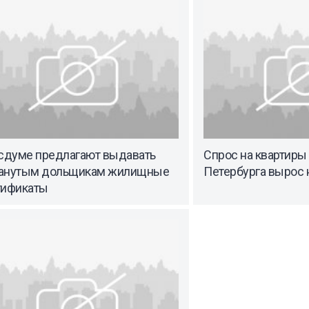
осдуме предлагают выдавать
Спрос на квартиры
анутым дольщикам жилищные
Петербурга вырос 
тификаты