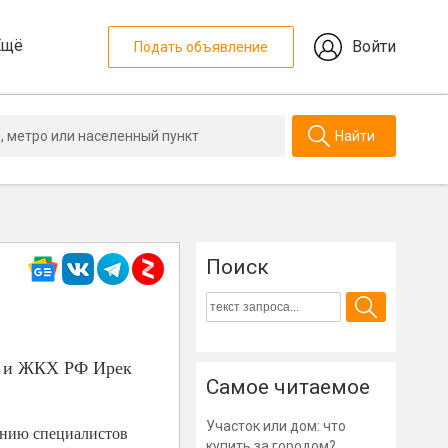
Ещё
Войти
Подать объявление
Найти
Поиск
ва и ЖКХ РФ Ирек
Самое читаемое
Участок или дом: что
чению специалистов
купить за городом?