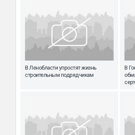
В Ленобласти упростят жизнь
В Г
строительным подрядчикам
обм
сер