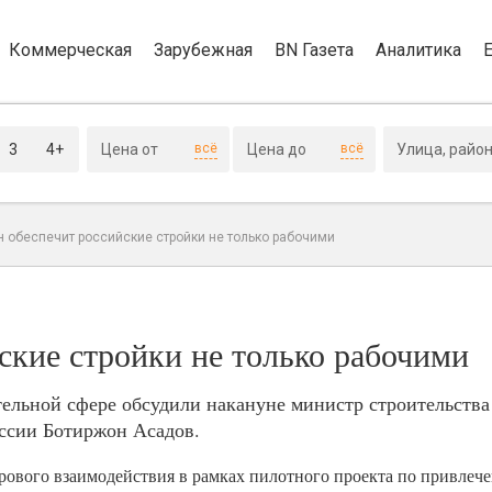
Коммерческая
Зарубежная
BN Газета
Аналитика
3
4+
всё
всё
н обеспечит российские стройки не только рабочими
ские стройки не только рабочими
ительной сфере обсудили накануне министр строительст
оссии Ботиржон Асадов.
адрового взаимодействия в рамках пилотного проекта по привле