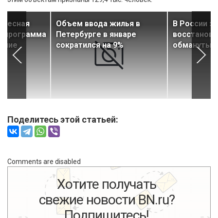
дресная
Объем ввода жилья в
В России з
я программа
Петербурге в январе
восстанови
дение
сократился на 9%
обманутых
Поделитесь этой статьей:
Comments are disabled
Хотите получать
свежие новости BN.ru?
Подпишитесь!