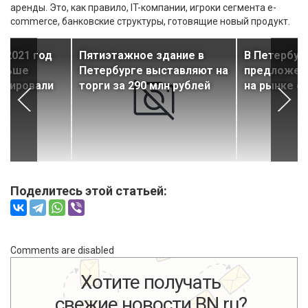
аренды. Это, как правило, IT-компании, игроки сегмента e-
commerce, банковские структуры, готовящие новый продукт.
а 2021 год
Пятиэтажное здание в
В Петербур
еньше
Петербурге выставляют на
предложен
анировали
торги за 290 млн рублей
на рынке с
Поделитесь этой статьей:
Comments are disabled
Хотите получать
свежие новости BN.ru?