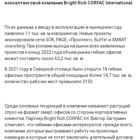
консалтинговой компании Bright Rich CORFAC International.
По их данным, к вводу в эксплуатацию в нынешнем году
заявлено 11 тыс. кв. м коворкингов. Новые проекты
анонсировали сети SOK, PAGE, «Проспект», Buffer и SMART
coworking. При условии выхода на рынок всех заявленных
проектов к концу 2022 года объем рынка гибких офисов
может составить около 62,2 тыс. кв. м.
В 2021 году в Северной столице было открыто 18 гибких
офисных пространств общей площадью более 14,7 тыс. кв. м,
количество рабочих мест превысило 3150.
Среди основных тенденций в компании называют растущий
спрос на формат смарт-офисов со стороны корпоративных
клиентов. Партнер Bright Rich CORFAC Int. Виктор Заглумин
отмечает, что гибкими офисами интересуются, прежде всего,
компании, которые выстраивают работу на проектных
командах и которые не хотят заключать длительный договор