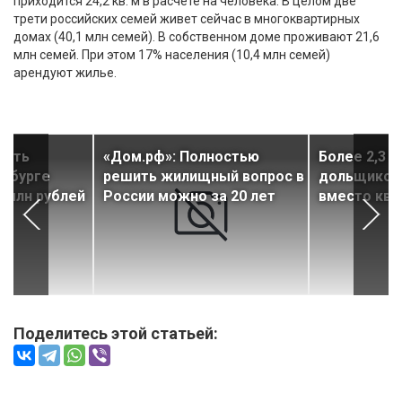
приходится 24,2 кв. м в расчёте на человека. В целом две
трети российских семей живет сейчас в многоквартирных
домах (40,1 млн семей). В собственном доме проживают 21,6
млн семей. При этом 17% населения (10,4 млн семей)
арендуют жилье.
ость
«Дом.рф»: Полностью
Более 2,3 
ербурге
решить жилищный вопрос в
дольщиков 
3 млн рублей
России можно за 20 лет
вместо ква
Поделитесь этой статьей: