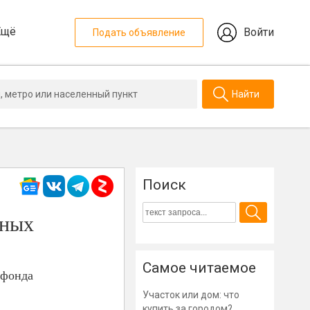
Ещё
Войти
Подать объявление
Найти
Поиск
ьных
Самое читаемое
 фонда
Участок или дом: что
купить за городом?