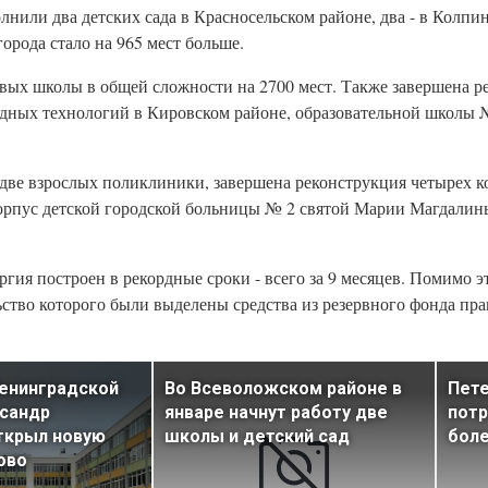
или два детских сада в Красносельском районе, два - в Колпин
орода стало на 965 мест больше.
вых школы в общей сложности на 2700 мест. Также завершена р
адных технологий в Кировском районе, образовательной школы 
 две взрослых поликлиники, завершена реконструкция четырех к
орпус детской городской больницы № 2 святой Марии Магдалин
я построен в рекордные сроки - всего за 9 месяцев. Помимо эт
ство которого были выделены средства из резервного фонда пра
енинградской
Во Всеволожском районе в
Пете
ксандр
январе начнут работу две
потр
ткрыл новую
школы и детский сад
боле
ово