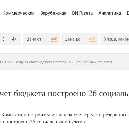
Коммерческая
Зарубежная
BN Газета
Аналитика
3
4+
всё
всё
ге в 2021 году за счет бюджета построено 26 социальных объектов
 счет бюджета построено 26 социал
омитета по строительству и за счет средств резервного
ло построено 26 социальных объектов.