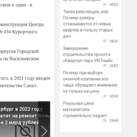
ском и один - в
4502
Тихая революция, или
Почему зумеры
еконструкция Центра
отказываются от новых
квартир в пользу старых
№ 434 Курортного
дач
3825
Завершение
орпусов Городской
строительства проекта
ы на Васильевском
«Квартал-парк УЮТный»
3282
Почему при выборе
ого, в 2021 году введен
оконной компании все
вительства Санкт-
чаще обращают внимание
не только на цену
3030
Реальная цена
рбург в 2022 году
В Кировске построят новую
маткапитала
атит на ремонт больниц
поликлинику
стремительно падает
2998
е 2 млрд рублей