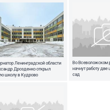
Во Всеволожском р
ернатор Ленинградской области
начнут работу две
ксандр Дрозденко открыл
сад
ую школу в Кудрово