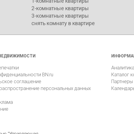
1-комнатные квартиры
2-комнатные квартиры
3-комнатные квартиры
снять комнату в квартире
НЕДВИЖИМОСТИ
ИНФОРМА
епечатки
Аналитик
нфиденциальности BN.ru
Каталог 
ьское соглашение
Партнеры
 распространение персональных данных
Календар
клама
ение
стью "Управляющая