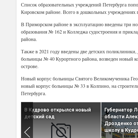
Список образовательных учреждений Петербурга пополн
Кировском районе. Всего в дошкольных учреждениях г
В Приморском районе в эксплуатацию введены три но
образования № 162 и Колледжа судостроения и прикл
района.
Также в 2021 году введены две детских поликлиники,
больницы № 40 Курортного района, возведен новый к
острове.
Новый корпус больницы Святого Великомученика Георги
новый корпус больницы № 33 в Колпино, на строитель
Петербурга.
новую
В Кудрово открылся новый
Губернатор Л
детский сад
области Але
Дрозденко о
школу в Кудр