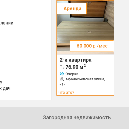
Аренда
елении
60 000
р./мес.
2-к квартира
2
76.90
м
Озерки
Афанасьевская улица,
у
«1»
х дач
что это?
Загородная недвижимость