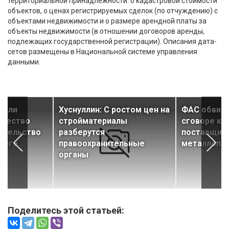
территориальной принадлежности: о кадастровой стоимости
объектов, о ценах регистрируемых сделок (по отчуждению) с
объектами недвижимости и о размере арендной платы за
объекты недвижимости (в отношении договоров аренды,
подлежащих государственной регистрации). Описания дата-
сетов размещены в Национальной системе управления
данными.
пили
Хуснуллин: С ростом цен на
ФАС обвини
ичество
стройматериалы
сговоре кр
ительство
разберутся
поставщик
урге
правоохранительные
металлопр
органы
Поделитесь этой статьей: