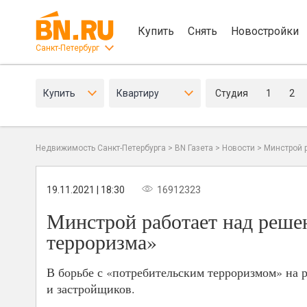
Купить
Снять
Новостройки
Санкт-Петербург
Купить
Квартиру
Студия
1
2
Недвижимость Санкт-Петербурга
>
BN Газета
>
Новости
>
Минстрой 
19.11.2021 | 18:30
16912323
Минстрой работает над реше
терроризма»
В борьбе с «потребительским терроризмом» на 
и застройщиков.