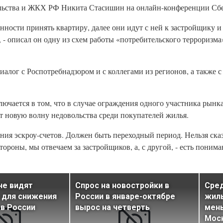
тельства и ЖКХ РФ Никита Стасишин на онлайн-конференции Сб
ности принять квартиру, далее они идут с ней к застройщику и 
, - описал он одну из схем работы «потребительского терроризм
иалог с Роспотребнадзором и с коллегами из регионов, а также 
ючается в том, что в случае ограждения одного участника рынка
т новую волну недовольства среди покупателей жилья.
ения эскроу-счетов. Должен быть переходный период. Нельзя ска
стороны, мы отвечаем за застройщиков, а, с другой, - есть поним
не видят
Спрос на новостройки в
Сред
 для снижения
России в январе-октябре
жиль
 в России
вырос на четверть
мень
Мос