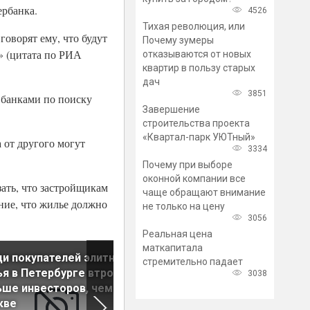
ербанка.
4526
Тихая революция, или
говорят ему, что будут
Почему зумеры
а» (цитата по РИА
отказываются от новых
квартир в пользу старых
дач
3851
с банками по поиску
Завершение
строительства проекта
«Квартал-парк УЮТный»
 от другого могут
3334
Почему при выборе
оконной компании все
зать, что застройщикам
чаще обращают внимание
ание, что жилье должно
не только на цену
3056
Реальная цена
маткапитала
и покупателей элитного
Ленобласть предложила
стремительно падает
я в Петербурге втрое
разработать федеральную
3038
ше инвесторов, чем в
информационную систему
кве
«Жильё»