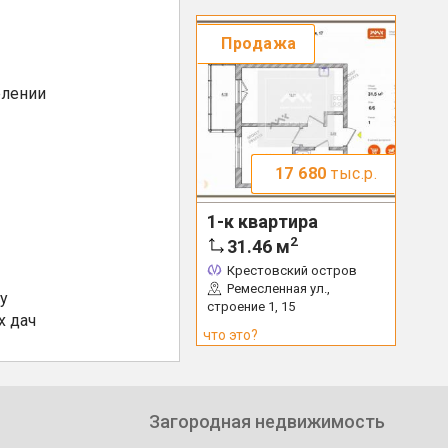
Продажа
елении
17 680
тыс.р.
1-к квартира
2
31.46
м
Крестовский остров
Ремесленная ул.,
у
строение 1, 15
х дач
что это?
Загородная недвижимость