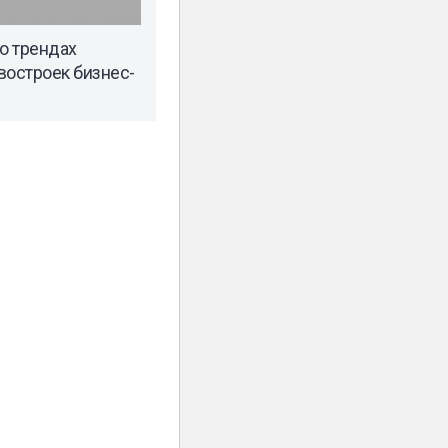
о трендах
востроек бизнес-