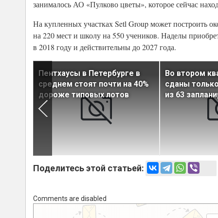
занималось АО «Пулково цветы», которое сейчас нахо
На купленных участках Setl Group может построить око
на 220 мест и школу на 550 учеников. Наделы приобр
в 2018 году и действительны до 2027 года.
альных
Пентхаусы в Петербурге в
Во втором кв
среднем стоят почти на 40%
сданы только
ричку
дороже типовых лотов
из 63 заплан
Поделитесь этой статьей:
Comments are disabled