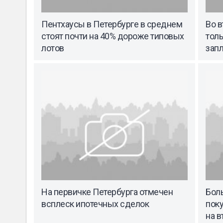
Пентхаусы в Петербурге в среднем
Во в
стоят почти на 40% дороже типовых
толь
лотов
зап
На первичке Петербурга отмечен
Бол
всплеск ипотечных сделок
пок
на в