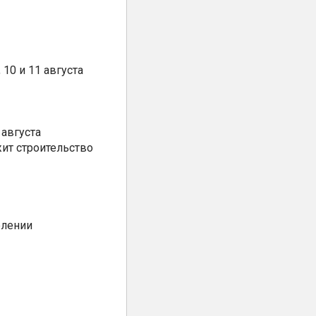
10 и 11 августа
августа
ит строительство
елении