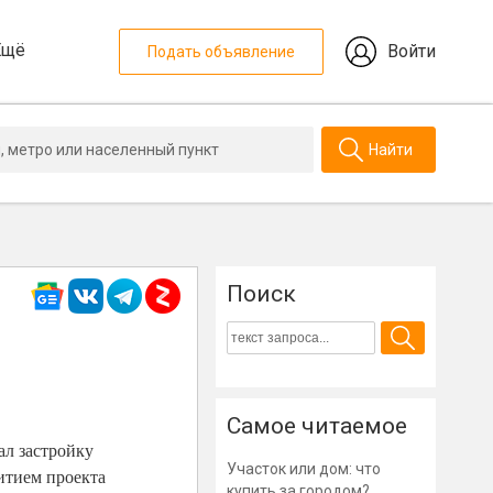
Ещё
Войти
Подать объявление
Найти
Поиск
Самое читаемое
ал застройку
Участок или дом: что
итием проекта
купить за городом?