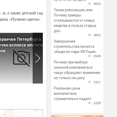
4693
Тихая революция, или
 м, а также детский сад
Почему зумеры
ыданы «Пулково цветы»
отказываются от новых
квартир в пользу старых
дач
4092
ервичке Петербурга
Большинство потенциальны
Завершение
чен всплеск ипотечных
покупателей жилья
строительства проекта
лок
ориентируется на вторичку
«Квартал-парк УЮТный»
3549
Почему при выборе
оконной компании все
чаще обращают внимание
не только на цену
3261
Реальная цена
маткапитала
стремительно падает
3208