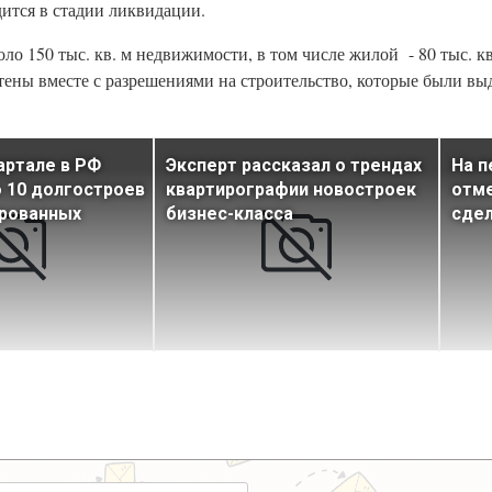
дится в стадии ликвидации.
ло 150 тыс. кв. м недвижимости, в том числе жилой - 80 тыс. кв.
етены вместе с разрешениями на строительство, которые были в
артале в РФ
Эксперт рассказал о трендах
На п
 10 долгостроев
квартирографии новостроек
отме
ированных
бизнес-класса
сде