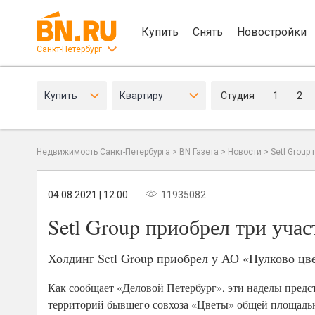
Купить
Снять
Новостройки
Санкт-Петербург
Купить
Квартиру
Студия
1
2
Недвижимость Санкт-Петербурга
>
BN Газета
>
Новости
>
Setl Group
04.08.2021 | 12:00
11935082
Setl Group приобрел три уча
Холдинг Setl Group приобрел у АО «Пулково цве
Как сообщает «Деловой Петербург», эти наделы предст
территорий бывшего совхоза «Цветы» общей площадью 