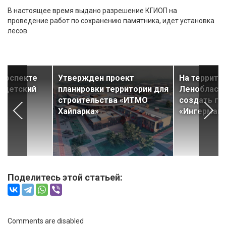
В настоящее время выдано разрешение КГИОП на
проведение работ по сохранению памятника, идет установка
лесов.
проспекте
Утвержден проект
На террито
й детский
планировки территории для
Ленобласти
строительства «ИТМО
создать ге
Хайпарка»
«Ингерман
Поделитесь этой статьей:
Comments are disabled