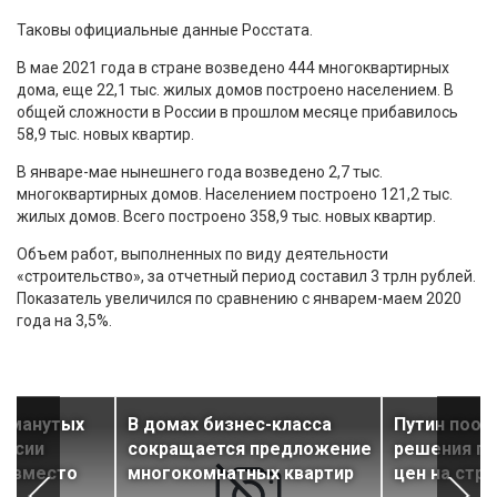
Таковы официальные данные Росстата.
В мае 2021 года в стране возведено 444 многоквартирных
дома, еще 22,1 тыс. жилых домов построено населением. В
общей сложности в России в прошлом месяце прибавилось
58,9 тыс. новых квартир.
В январе-мае нынешнего года возведено 2,7 тыс.
многоквартирных домов. Населением построено 121,2 тыс.
жилых домов. Всего построено 358,9 тыс. новых квартир.
Объем работ, выполненных по виду деятельности
«строительство», за отчетный период составил 3 трлн рублей.
Показатель увеличился по сравнению с январем-маем 2020
года на 3,5%.
обманутых
В домах бизнес-класса
Путин пооб
оссии
сокращается предложение
решения п
и вместо
многокомнатных квартир
цен на стр