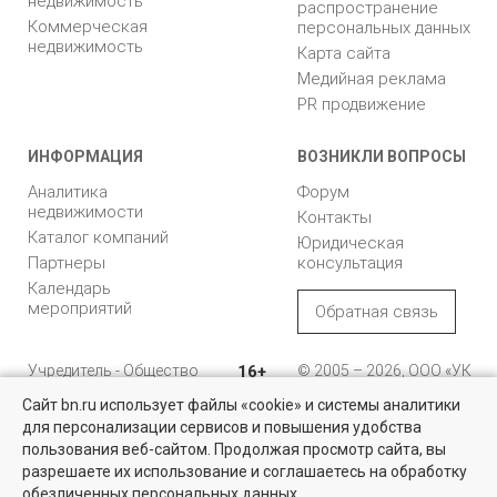
недвижимость
распространение
Коммерческая
персональных данных
недвижимость
Карта сайта
Медийная реклама
PR продвижение
ИНФОРМАЦИЯ
ВОЗНИКЛИ ВОПРОСЫ
Аналитика
Форум
недвижимости
Контакты
Каталог компаний
Юридическая
Партнеры
консультация
Календарь
мероприятий
Обратная связь
Учредитель - Общество
16+
© 2005 – 2026, ООО «УК
с ограниченной
«БН»
Сайт bn.ru использует файлы «cookie» и системы аналитики
ответственностью
"Управляющая
196105, Санкт-
для персонализации сервисов и повышения удобства
Найти квартиру - это просто!
компания "Бюллетень
Петербург, пр. Юрия
пользования веб-сайтом. Продолжая просмотр сайта, вы
недвижимости"
Гагарина, 1
Выбирайте среди 14 тысяч проверенных вариантов на вторичом
разрешаете их использование и соглашаетесь на обработку
рынке жилья на портале BN.ru
обезличенных персональных данных.