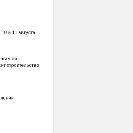
10 и 11 августа
августа
ит строительство
елении