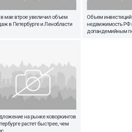
 в мае втрое увеличил объем
Объем инвестиций
аж в Петербурге и Ленобласти
недвижимость РФ 
допандемийным п
дложение на рынке коворкингов
тербурге растет быстрее, чем
ос