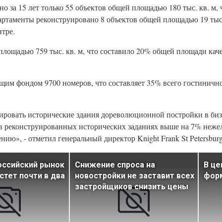
о за 15 лет только 55 объектов общей площадью 180 тыс. кв. м, 
артаменты реконструировано 8 объектов общей площадью 19 тыс. 
нтре.
площадью 759 тыс. кв. м, что составило 20% общей площади кач
щим фондом 9700 номеров, что составляет 35% всего гостиничн
ировать исторические здания дореволюционной постройки в биз
в реконструированных исторических заданиях выше на 7% неже
нию», - отметил генеральный директор Knight Frank St Petersbu
российский рынок
Снижение спроса на
В це
стет почти в два
новостройки не заставит всех
форм
застройщиков снизить цены