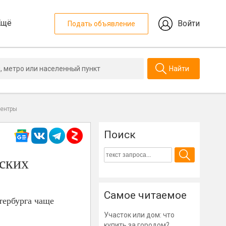
Ещё
Войти
Подать объявление
Найти
центры
Поиск
еских
Самое читаемое
тербурга чаще
Участок или дом: что
купить за городом?