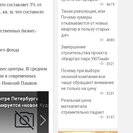
что составляет 3% от
4679
кв. м, что составило
Тихая революция, или
Почему зумеры
отказываются от новых
квартир в пользу старых
ественных бизнес-
дач
4080
Завершение
ого фонда
строительства проекта
«Квартал-парк УЮТный»
3521
нес-центры. В среднем
Почему при выборе
ли в современных
оконной компании все
rg Николай Пашков.
чаще обращают внимание
не только на цену
3231
нтре Петербурга
Эксперт дал совет
Реальная цена
ируется «новое Кудрово»
покупателям загородных
маткапитала
домов
стремительно падает
3197