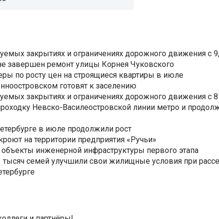
уемых закрытиях и ограничениях дорожного движения с 9, 
не завершен ремонт улицы Корнея Чуковского
еры по росту цен на строящиеся квартиры в июле
нноостровском готовят к заселению
уемых закрытиях и ограничениях дорожного движения с 8 
роходку Невско-Василеостровской линии метро и продолж
Петербурге в июле продолжили рост
ткроют на территории предприятия «Ручьи»
 объекты инженерной инфраструктуры первого этапа
3,3 тысяч семей улучшили свои жилищные условия при расс
етербурге
коллеги и партнёры!