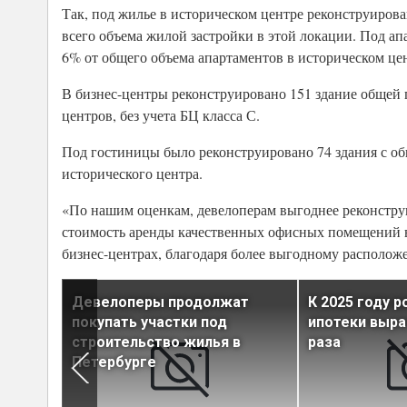
Так, под жилье в историческом центре реконструирован
всего объема жилой застройки в этой локации. Под ап
6% от общего объема апартаментов в историческом це
В бизнес-центры реконструировано 151 здание общей 
центров, без учета БЦ класса С.
Под гостиницы было реконструировано 74 здания с об
исторического центра.
«По нашим оценкам, девелоперам выгоднее реконстру
стоимость аренды качественных офисных помещений 
бизнес-центрах, благодаря более выгодному расположе
е
Девелоперы продолжат
К 2025 году 
урге
покупать участки под
ипотеки выра
спрос
строительство жилья в
раза
Петербурге