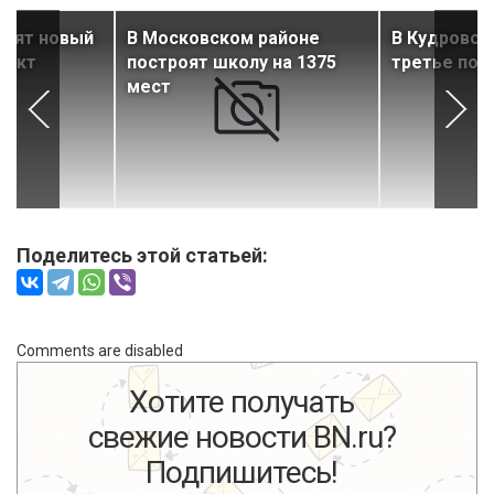
роят новый
В Московском районе
В Кудрово 
ъект
построят школу на 1375
третье пож
мест
Поделитесь этой статьей:
Comments are disabled
Хотите получать
свежие новости BN.ru?
Подпишитесь!