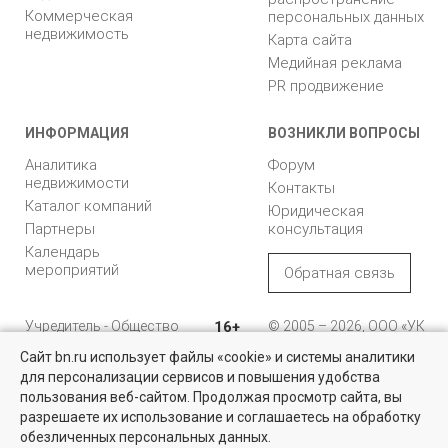
Коммерческая
персональных данных
недвижимость
Карта сайта
Медийная реклама
PR продвижение
ИНФОРМАЦИЯ
ВОЗНИКЛИ ВОПРОСЫ
Аналитика
Форум
недвижимости
Контакты
Каталог компаний
Юридическая
Партнеры
консультация
Календарь
мероприятий
Обратная связь
Учредитель - Общество
16+
© 2005 – 2026, ООО «УК
с ограниченной
«БН»
Сайт bn.ru использует файлы «cookie» и системы аналитики
ответственностью
"Управляющая
196105, Санкт-
для персонализации сервисов и повышения удобства
компания "Бюллетень
Петербург, пр. Юрия
пользования веб-сайтом. Продолжая просмотр сайта, вы
недвижимости"
Гагарина, 1
разрешаете их использование и соглашаетесь на обработку
обезличенных персональных данных.
8 (812) 331-93-56