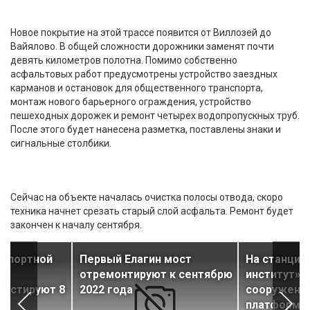
Новое покрытие на этой трассе появится от Виллозей до
Вайялово. В общей сложности дорожники заменят почти
девять километров полотна. Помимо собственно
асфальтовых работ предусмотрены устройство заездных
карманов и остановок для общественного транспорта,
монтаж нового барьерного ограждения, устройство
пешеходных дорожек и ремонт четырех водопропускных труб.
После этого будет нанесена разметка, поставлены знаки и
сигнальные столбики.
Сейчас на объекте началась очистка полосы отвода, скоро
техника начнет срезать старый слой асфальта. Ремонт будет
закончен к началу сентября.
нспортной
Первый Елагин мост
На станции
ы
отремонтируют к сентябрю
институт» 
вестируют 8
2022 года
сооружени
платформ