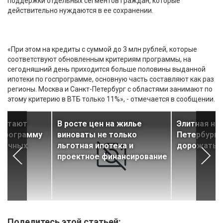
поддержки отдельных сегментов граждан, которые
действительно нуждаются в ее сохранении.
«При этом на кредиты с суммой до 3 млн рублей, которые
соответствуют обновленным критериям программы, на
сегодняшний день приходится больше половины выданной
ипотеки по госпрограмме, основную часть составляют как раз
регионы. Москва и Санкт-Петербург с областями занимают по
этому критерию в ВТБ только 11%», - отмечается в сообщении.
аботают
В росте цен на жилье
Элитная не
 программу
виноваты не только
Петербурге
течных
льготная ипотека и
дорожать
проектное финансирование
Поделитесь этой статьей: