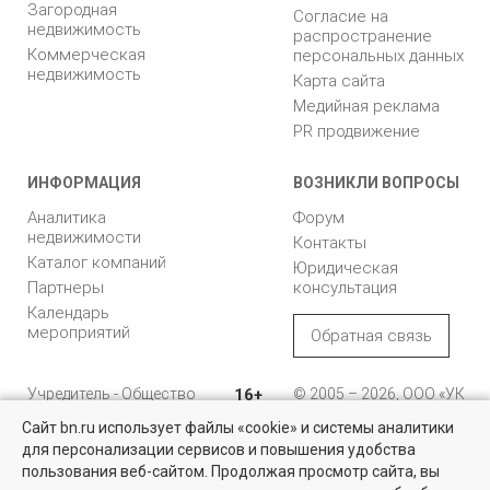
Загородная
Согласие на
недвижимость
распространение
Коммерческая
персональных данных
недвижимость
Карта сайта
Медийная реклама
PR продвижение
ИНФОРМАЦИЯ
ВОЗНИКЛИ ВОПРОСЫ
Аналитика
Форум
недвижимости
Контакты
Каталог компаний
Юридическая
Партнеры
консультация
Календарь
мероприятий
Обратная связь
Учредитель - Общество
16+
© 2005 – 2026, ООО «УК
с ограниченной
«БН»
Сайт bn.ru использует файлы «cookie» и системы аналитики
ответственностью
"Управляющая
196105, Санкт-
для персонализации сервисов и повышения удобства
Квартиры на вторичном рынке
компания "Бюллетень
Петербург, пр. Юрия
пользования веб-сайтом. Продолжая просмотр сайта, вы
недвижимости"
Гагарина, 1
Более 10 тысяч квартир в Санкт-Петербурге и области от