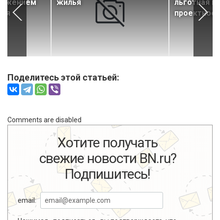
ложением
жилья
льготная и
лья
проектное 
Поделитесь этой статьей:
Comments are disabled
Хотите получать
свежие новости BN.ru?
Подпишитесь!
email: