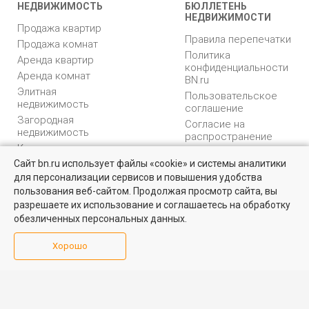
НЕДВИЖИМОСТЬ
БЮЛЛЕТЕНЬ
НЕДВИЖИМОСТИ
Продажа квартир
Правила перепечатки
Продажа комнат
Политика
Аренда квартир
конфиденциальности
Аренда комнат
BN.ru
Элитная
Пользовательское
недвижимость
соглашение
Загородная
Согласие на
недвижимость
распространение
Коммерческая
персональных данных
недвижимость
Сайт bn.ru использует файлы «cookie» и системы аналитики
Карта сайта
для персонализации сервисов и повышения удобства
Найти квартиру - это просто!
Медийная реклама
пользования веб-сайтом. Продолжая просмотр сайта, вы
PR продвижение
Выбирайте среди 14 тысяч проверенных вариантов на вторичом
разрешаете их использование и соглашаетесь на обработку
рынке жилья на портале BN.ru
обезличенных персональных данных.
ИНФОРМАЦИЯ
ВОЗНИКЛИ ВОПРОСЫ
Посмотреть объявления
Хорошо
Аналитика
Форум
недвижимости
Контакты
Каталог компаний
Юридическая
Партнеры
консультация