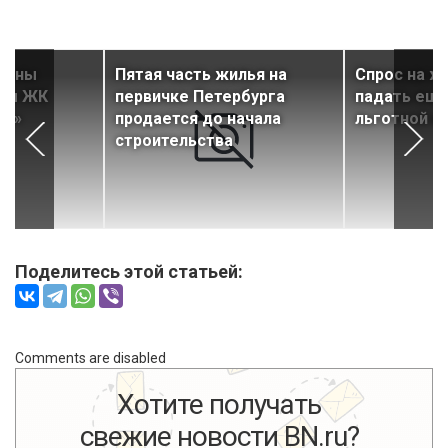
дены
Пятая часть жилья на
Спрос на ж
вом ЖК
первичке Петербурга
падать ещ
рк»
продается до начала
льготной и
строительства
Поделитесь этой статьей:
Comments are disabled
Хотите получать
свежие новости BN.ru?