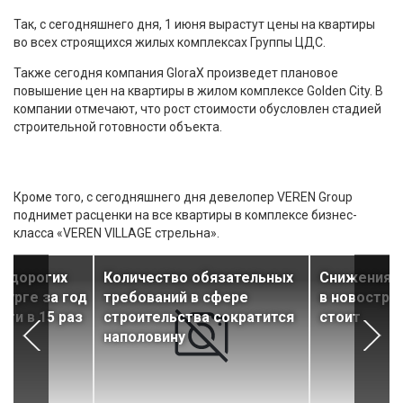
Так, с сегодняшнего дня, 1 июня вырастут цены на квартиры
во всех строящихся жилых комплексах Группы ЦДС.
Также сегодня компания GloraХ произведет плановое
повышение цен на квартиры в жилом комплексе Golden City. В
компании отмечают, что рост стоимости обусловлен стадией
строительной готовности объекта.
Кроме того, с сегодняшнего дня девелопер VEREN Group
поднимет расценки на все квартиры в комплексе бизнес-
класса «VEREN VILLAGE стрельна».
едорогих
Количество обязательных
Снижения ц
бурге за год
требований в сфере
в новостро
чти в 15 раз
строительства сократится
стоит
наполовину