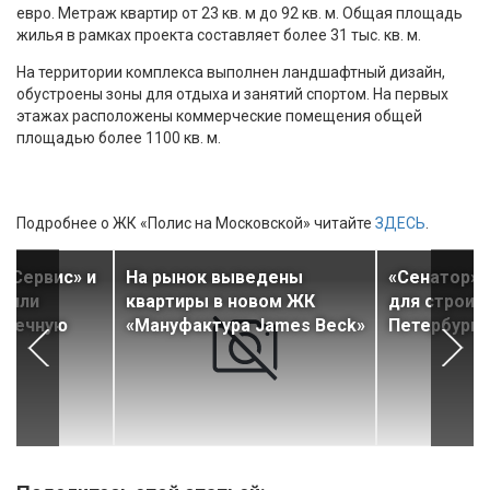
евро. Метраж квартир от 23 кв. м до 92 кв. м. Общая площадь
жилья в рамках проекта составляет более 31 тыс. кв. м.
На территории комплекса выполнен ландшафтный дизайн,
обустроены зоны для отдыха и занятий спортом. На первых
этажах расположены коммерческие помещения общей
площадью более 1100 кв. м.
Подробнее о ЖК «Полис на Московской» читайте
ЗДЕСЬ
.
 Сервис» и
На рынок выведены
«Сенатор» 
стили
квартиры в новом ЖК
для строит
отечную
«Мануфактура James Beck»
Петербурге