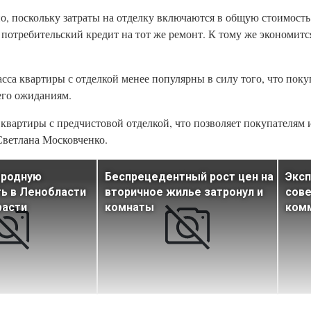
о, поскольку затраты на отделку включаются в общую стоимость 
потребительский кредит на тот же ремонт. К тому же экономитс
асса квартиры с отделкой менее популярны в силу того, что поку
его ожиданиям.
 квартиры с предчистовой отделкой, что позволяет покупателям
Светлана Московченко.
ородную
Беспрецедентный рост цен на
Экс
ь в Ленобласти
вторичное жилье затронул и
сове
расти
комнаты
ком