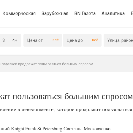
Коммерческая
Зарубежная
BN Газета
Аналитика
3
4+
всё
всё
с отделкой продолжат пользоваться большим спросом
жат пользоваться большим спросом
авление в девелопменте, которое продолжит пользоватьс
ний Knight Frank St Petersburg Светлана Московченко.