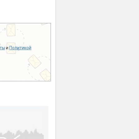
ты
и
Политикой