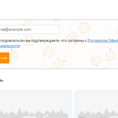
подписаться» вы подтверждаете, что согласны с
Договором Офер
циальности
.
ться
е»