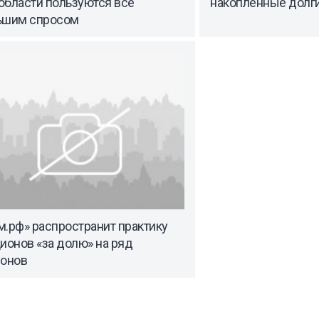
области пользуются все
накопленные долги
ьшим спросом
.рф» распространит практику
ионов «за долю» на ряд
ионов