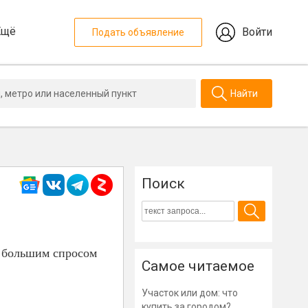
Ещё
Войти
Подать объявление
Найти
Поиск
я большим спросом
Самое читаемое
Участок или дом: что
купить за городом?