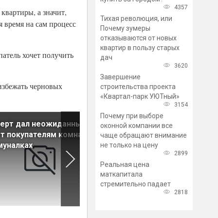
4357
квартиры, а значит,
Тихая революция, или
я время на сам процесс
Почему зумеры
отказываются от новых
квартир в пользу старых
патель хочет получить
дач
3620
Завершение
 избежать черновых
строительства проекта
«Квартал-парк УЮТный»
3154
Почему при выборе
перт дал неожиданный
Рост цен на первичном рын
оконной компании все
т покупателям комнат в
жилья Петербурга замедли
чаще обращают внимание
муналках
не только на цену
2899
Реальная цена
маткапитала
стремительно падает
2818