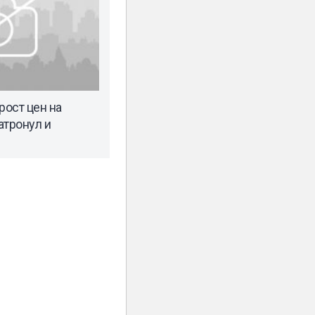
ост цен на
атронул и