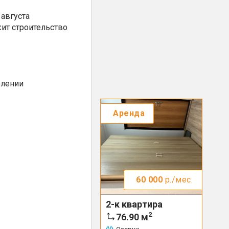
августа
ит строительство
елении
Аренда
60 000
р./мес.
2-к квартира
2
76.90
м