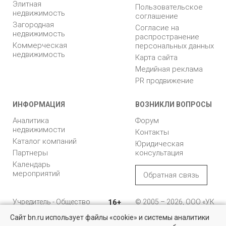
Элитная
Пользовательское
недвижимость
соглашение
Загородная
Согласие на
недвижимость
распространение
Коммерческая
персональных данных
недвижимость
Карта сайта
Медийная реклама
PR продвижение
ИНФОРМАЦИЯ
ВОЗНИКЛИ ВОПРОСЫ
Аналитика
Форум
недвижимости
Контакты
Каталог компаний
Юридическая
Партнеры
консультация
Календарь
мероприятий
Обратная связь
Учредитель - Общество
16+
© 2005 – 2026, ООО «УК
с ограниченной
«БН»
Сайт bn.ru использует файлы «cookie» и системы аналитики
ответственностью
"Управляющая
196105, Санкт-