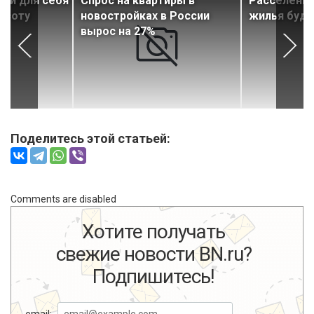
ли для себя
Спрос на квартиры в
Расселение
ысоту
новостройках в России
жилья буде
вырос на 27%
Поделитесь этой статьей:
Comments are disabled
Хотите получать
свежие новости BN.ru?
Подпишитесь!
email: