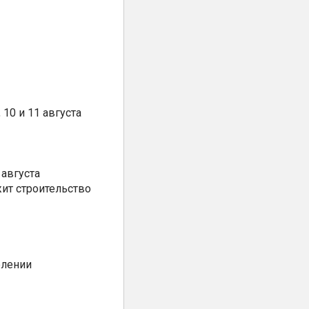
10 и 11 августа
августа
ит строительство
елении