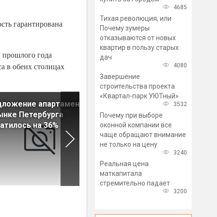
4685
Тихая революция, или
ость гарантирована
Почему зумеры
отказываются от новых
квартир в пользу старых
м прошлого года
дач
са в обеих столицах
4080
Завершение
строительства проекта
«Квартал-парк УЮТный»
дложение апартаментов
Рынок стрит-ритейла в
3532
ынке Петербурга
Петербурге постепенно
Почему при выборе
атилось на 36%
восстанавливается
оконной компании все
чаще обращают внимание
не только на цену
3240
Реальная цена
маткапитала
стремительно падает
3200