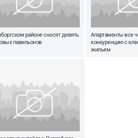
ыборгском районе сносят девять
Апартаменты все 
говых павильонов
конкуренцию с кл
жильем