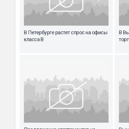
В Петербурге растет спрос на офисы
В В
класса В
тор