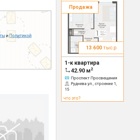
Продажа
ты
и
Политикой
13 600
тыс.р.
1-к квартира
2
42.90
м
Проспект Просвещения
Руднева ул., строение 1,
15
что это?