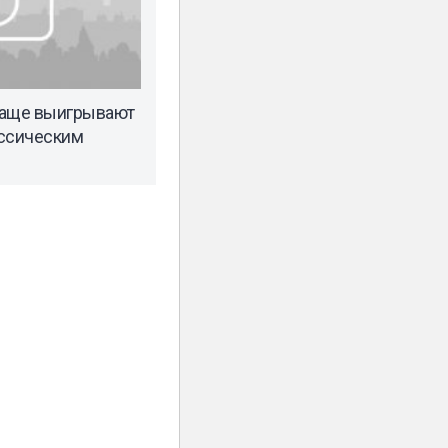
чаще выигрывают
ассическим