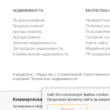
НЕДВИЖИМОСТЬ
БЮЛЛЕТЕНЬ 
Продажа квартир
Правила пер
Продажа комнат
Политика ко
Аренда квартир
Пользовател
Аренда комнат
Согласие на
Элитная недвижимость
Карта сайта
Загородная недвижимость
Медийная ре
Коммерческая недвижимость
PR продвиж
Учредитель - Общество с ограниченной ответственно
компания "Бюллетень недвижимости"
Сайт bn.ru использует файлы «cookie
© 2005 – 2026, ООО «УК «БН»
8 (812) 331-93-56
19
Коммерческая недвижимость
Продолжая просмотр сайта, вы разре
Проверенные объекты под различные цели в Санкт-Петербурге
Хорошо