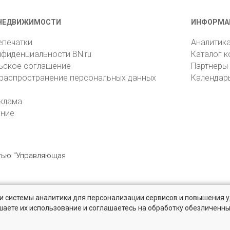
НЕДВИЖИМОСТИ
ИНФОРМА
епечатки
Аналитик
нфиденциальности BN.ru
Каталог 
ьское соглашение
Партнеры
 распространение персональных данных
Календар
клама
ение
стью "Управляющая
» и системы аналитики для персонализации сервисов и повышения 
6105, Санкт-Петербург, пр. Юрия Гагарина, 1
reklama@bn.ru
шаете их использование и соглашаетесь на обработку обезличенн
 и Ленинградской области