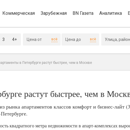
Коммерческая
Зарубежная
BN Газета
Аналитика
3
4+
всё
всё
артаменты в Петербурге растут быстрее, чем в Москве
бурге растут быстрее, чем в Моск
 рынка апартаментов классов комфорт и бизнес-лайт (3
Петербурге.
мость квадратного метра недвижимости в апарт-комплексах выро