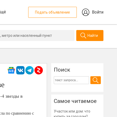
Ещё
Войти
Подать объявление
Найти
Поиск
ве
-4 звезды в
Самое читаемое
Участок или дом: что
сла по сравнению с
купить за городом?