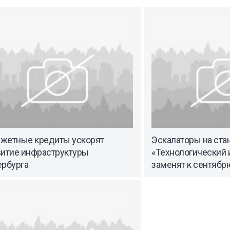
жетные кредиты ускорят
Эскалаторы на ста
витие инфраструктуры
«Технологический 
ербурга
заменят к сентябр