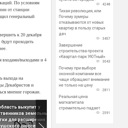
каций. По условиям
4248
нии от станции
Тихая революция, или
общил генеральный
Почему зумеры
отказываются от новых
квартир в пользу старых
дач
вершить к 20 декабря
3457
» будут проходить
Завершение
нее.
строительства проекта
«Квартал-парк УЮТный»
я входами/выходами и 4
3043
Почему при выборе
оконной компании все
ть выхода на
чаще обращают внимание
цы Декабристов и
не только на цену
2811
ться мнение горожан.
Реальная цена
маткапитала
бласть выкупит у
На развитие сети автодорог
стремительно падает
ственников земельные
РФ направят 93 млрд рубле
2591
тки для расширения
тушского шоссе