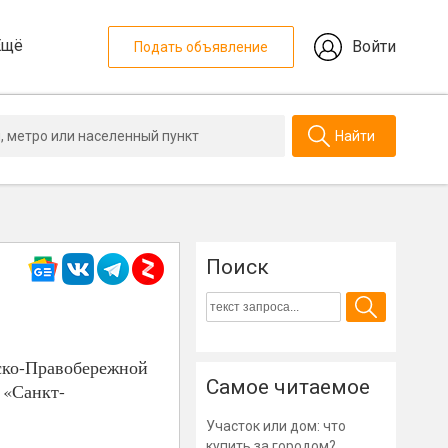
Ещё
Войти
Подать объявление
Найти
Поиск
ско-Правобережной
Самое читаемое
 «Санкт-
Участок или дом: что
купить за городом?