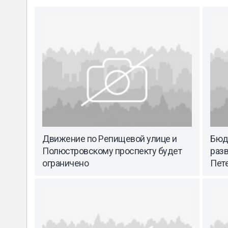
Движение по Репищевой улице и
Бюд
Полюстровскому проспекту будет
раз
ограничено
Пет