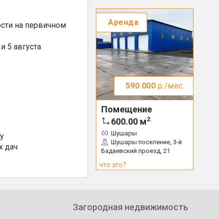
Аренда
сти на первичном
и 5 августа
590 000
р./мес.
Помещение
2
600.00
м
Шушары
у
Шушары поселение, 3-й
х дач
Бадаевский проезд, 21
что это?
Загородная недвижимость