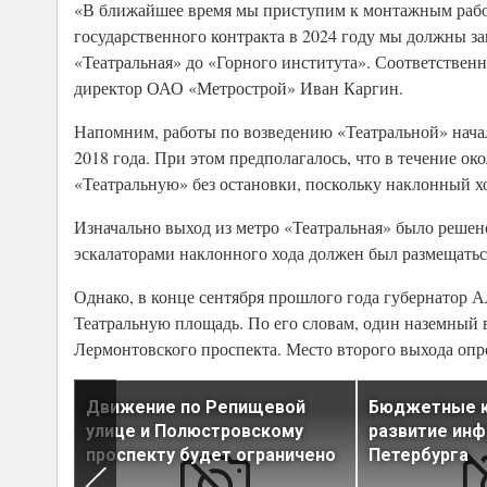
«В ближайшее время мы приступим к монтажным раб
государственного контракта в 2024 году мы должны з
«Театральная» до «Горного института». Соответственно
директор ОАО «Метрострой» Иван Каргин.
Напомним, работы по возведению «Театральной» начал
2018 года. При этом предполагалось, что в течение ок
«Театральную» без остановки, поскольку наклонный х
Изначально выход из метро «Театральная» было решен
эскалаторами наклонного хода должен был размещаться
Однако, в конце сентября прошлого года губернатор Ал
Театральную площадь. По его словам, один наземный 
Лермонтовского проспекта. Место второго выхода опр
дорог в
Движение по Репищевой
Бюджетные к
рублей
улице и Полюстровскому
развитие ин
проспекту будет ограничено
Петербурга