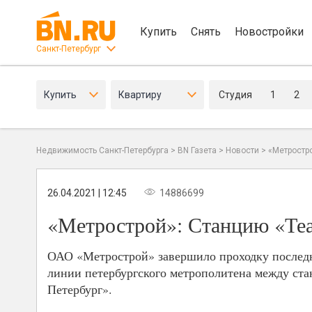
Купить
Снять
Новостройки
Санкт-Петербург
Купить
Квартиру
Студия
1
2
Недвижимость Санкт-Петербурга
>
BN Газета
>
Новости
>
«Метростро
26.04.2021 | 12:45
14886699
«Метрострой»: Станцию «Теа
ОАО «Метрострой» завершило проходку последн
линии петербургского метрополитена между ста
Петербург».