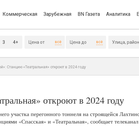
Коммерческая
Зарубежная
BN Газета
Аналитика
3
4+
всё
всё
й»: Станцию «Театральная» откроют в 2024 году
тральная» откроют в 2024 году
его участка перегонного тоннеля на строящейся Лахтин
нциями «Спасская» и «Театральная», сообщает телеканал