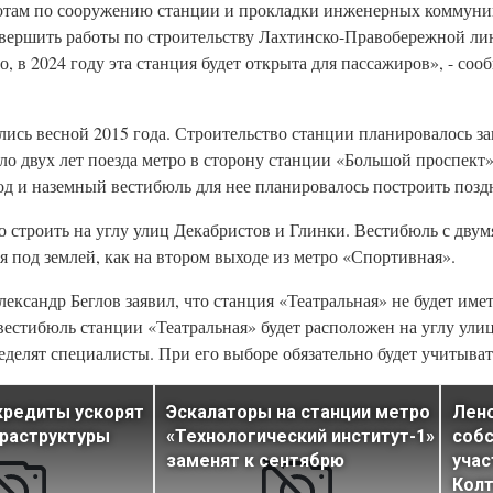
отам по сооружению станции и прокладки инженерных коммуни
авершить работы по строительству Лахтинско-Правобережной ли
, в 2024 году эта станция будет открыта для пассажиров», - со
ись весной 2015 года. Строительство станции планировалось за
оло двух лет поезда метро в сторону станции «Большой проспект
од и наземный вестибюль для нее планировалось построить позд
о строить на углу улиц Декабристов и Глинки. Вестибюль с двум
 под землей, как на втором выходе из метро «Спортивная».
ександр Беглов заявил, что станция «Театральная» не будет име
вестибюль станции «Театральная» будет расположен на углу ули
еделят специалисты. При его выборе обязательно будет учитыва
редиты ускорят
Эскалаторы на станции метро
Лено
фраструктуры
«Технологический институт-1»
соб
заменят к сентябрю
учас
Кол