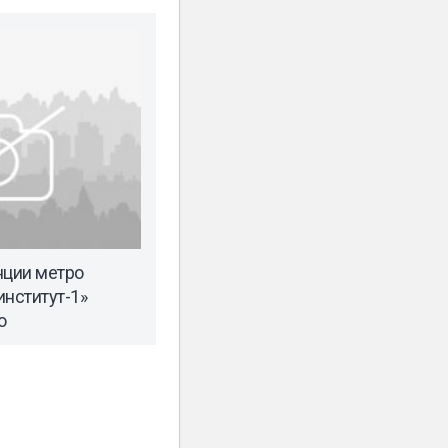
нции метро
институт-1»
ю