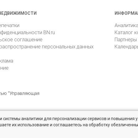
НЕДВИЖИМОСТИ
ИНФОРМА
епечатки
Аналитик
нфиденциальности BN.ru
Каталог 
ьское соглашение
Партнеры
 распространение персональных данных
Календар
клама
ение
стью "Управляющая
» и системы аналитики для персонализации сервисов и повышения 
6105, Санкт-Петербург, пр. Юрия Гагарина, 1
reklama@bn.ru
шаете их использование и соглашаетесь на обработку обезличенн