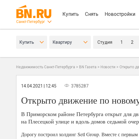
Купить
Снять
Новостройки
Санкт-Петербург
Купить
Квартиру
Студия
1
2
Недвижимость Санкт-Петербурга
>
BN Газета
>
Новости
>
Открыто д
14.04.2021 | 12:45
3785287
Открыто движение по новому
В Приморском районе Петербурга открыт для дв
на Плесецкой улице и вдоль домов седьмой оче
Дорогу построил холдинг Setl Group. Вместе с первым