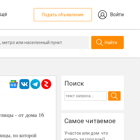
Ещё
Войти
Подать объявление
Найти
Поиск
ы
лицы - от дома 16
Самое читаемое
Участок или дом: что
лицы, по которой
купить за городом?