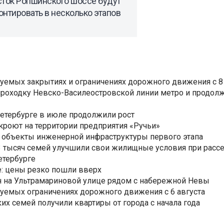
сток Ропшинского шоссе будут
нтировать в несколько этапов
уемых закрытиях и ограничениях дорожного движения с 8 
роходку Невско-Василеостровской линии метро и продолж
Петербурге в июле продолжили рост
ткроют на территории предприятия «Ручьи»
 объекты инженерной инфраструктуры первого этапа
3,3 тысяч семей улучшили свои жилищные условия при расс
етербурге
: цены резко пошли вверх
н на Ультрамариновой улице рядом с набережной Невы
уемых ограничениях дорожного движения с 6 августа
ких семей получили квартиры от города с начала года