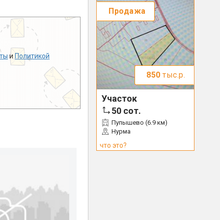
Продажа
ты
и
Политикой
850
тыс.р.
Участок
50
сот.
Пупышево (6.9 км)
Нурма
что это?