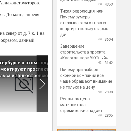
 Авиаконструкторов.
4353
Тихая революция, или
». До конца апреля
Почему зумеры
отказываются от новых
квартир в пользу старых
север от д. 7 к. 1 на
дач
 образом, данный
3604
Завершение
строительства проекта
«Квартал-парк УЮТный»
тербурге в этом году
Участок Ропшинского шосс
3142
емонтируют проспекты
будут ремонтировать в
Почему при выборе
льса и Полюстровский
несколько этапов
оконной компании все
чаще обращают внимание
не только на цену
2898
Реальная цена
маткапитала
стремительно падает
2805