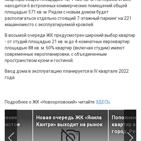
находится 6 встроенных коммерческих помещений общей
площадью 571 кв. м. Рядом с новым домом будет
располагаться отдельно стоящий 7-этажный паркинг на 221
машиноместо с эксплуатируемой кровлей.
В восьмой очереди ЖК предусмотрен широкий выбор квартир
- от студий площадью 21 кв. м до 4-комнатных евроквартир
площадью 88 кв. м. 60% квартир (включая студии) имеют
современные европланировки, с объединенным
пространством кухни и гостиной.
Ввод дома в эксплуатацию планируется в IV квартале 2022
года.
Подробнее о ЖК «Новоорловский» читайте
ЗДЕСЬ
.
селение
Новая очередь ЖК «Янила
Пополнен а
 «Чистое
Кантри» выходит на рынок
квартир в 
город. Рез