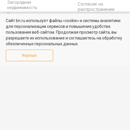
Загородная
Согласие на
недвижимость
распространение
Коммерческая
персональных данных
недвижимость
Сайт bn.ru использует файлы «cookie» и системы аналитики
Карта сайта
для персонализации сервисов и повышения удобства
Найти квартиру - это просто!
Медийная реклама
пользования веб-сайтом. Продолжая просмотр сайта, вы
PR продвижение
Выбирайте среди 14 тысяч проверенных вариантов на вторичом
разрешаете их использование и соглашаетесь на обработку
рынке жилья на портале BN.ru
обезличенных персональных данных.
ИНФОРМАЦИЯ
ВОЗНИКЛИ ВОПРОСЫ
Посмотреть объявления
Хорошо
Аналитика
Форум
недвижимости
Контакты
Каталог компаний
Юридическая
Партнеры
консультация
Календарь
мероприятий
Обратная связь
Учредитель - Общество
16+
© 2005 – 2026, ООО «УК
с ограниченной
«БН»
ответственностью
"Управляющая
196105, Санкт-
компания "Бюллетень
Петербург, пр. Юрия
недвижимости"
Гагарина, 1