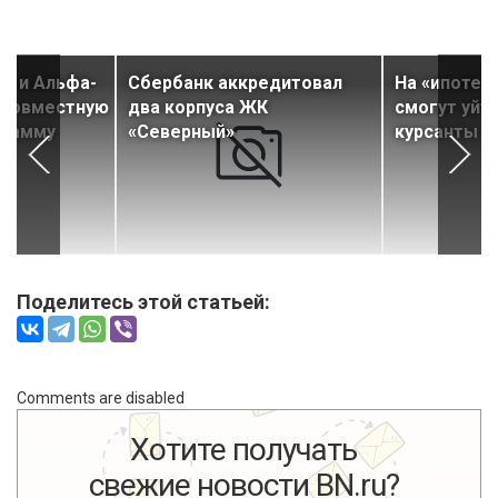
н» и Альфа-
Сбербанк аккредитовал
На «ипотеч
 совместную
два корпуса ЖК
смогут уйт
грамму
«Северный»
курсанты
Поделитесь этой статьей:
Comments are disabled
Хотите получать
свежие новости BN.ru?