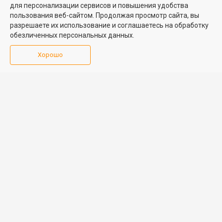
для персонализации сервисов и повышения удобства
Медийная реклама
пользования веб-сайтом. Продолжая просмотр сайта, вы
PR продвижение
разрешаете их использование и соглашаетесь на обработку
обезличенных персональных данных.
ИНФОРМАЦИЯ
ВОЗНИКЛИ ВОПРОСЫ
Хорошо
Аналитика
Форум
недвижимости
Контакты
Каталог компаний
Юридическая
Партнеры
консультация
Календарь
мероприятий
Обратная связь
Учредитель - Общество
16+
© 2005 – 2026, ООО «УК
с ограниченной
«БН»
ответственностью
"Управляющая
196105, Санкт-
компания "Бюллетень
Петербург, пр. Юрия
недвижимости"
Гагарина, 1
8 (812) 331-93-56
reklama@bn.ru