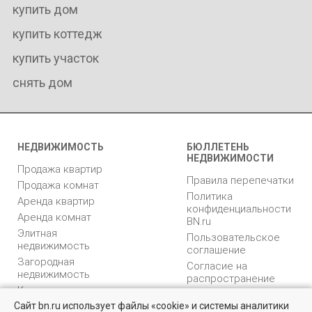
купить дом
купить коттедж
купить участок
снять дом
НЕДВИЖИМОСТЬ
БЮЛЛЕТЕНЬ
НЕДВИЖИМОСТИ
Продажа квартир
Правила перепечатки
Продажа комнат
Политика
Аренда квартир
конфиденциальности
Аренда комнат
BN.ru
Элитная
Пользовательское
недвижимость
соглашение
Загородная
Согласие на
недвижимость
распространение
Коммерческая
персональных данных
недвижимость
Сайт bn.ru использует файлы «cookie» и системы аналитики
Карта сайта