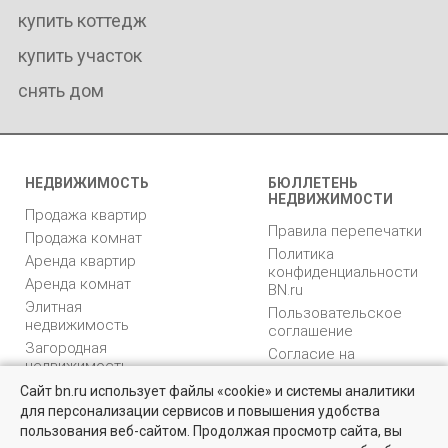
купить коттедж
купить участок
снять дом
НЕДВИЖИМОСТЬ
БЮЛЛЕТЕНЬ
НЕДВИЖИМОСТИ
Продажа квартир
Правила перепечатки
Продажа комнат
Политика
Аренда квартир
конфиденциальности
Аренда комнат
BN.ru
Элитная
Пользовательское
недвижимость
соглашение
Загородная
Согласие на
недвижимость
распространение
Коммерческая
персональных данных
Сайт bn.ru использует файлы «cookie» и системы аналитики
недвижимость
для персонализации сервисов и повышения удобства
Карта сайта
Квартиры на вторичном рынке
пользования веб-сайтом. Продолжая просмотр сайта, вы
Медийная реклама
Более 10 тысяч квартир в Санкт-Петербурге и области от