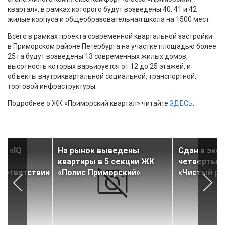
квартал», в рамках которого будут возведены 40, 41 и 42
жилые корпуса и общеобразовательная школа на 1500 мест.
Всего в рамках проекта современной квартальной застройки
в Приморском районе Петербурга на участке площадью более
25 га будут возведены 13 современных жилых домов,
высотность которых варьируется от 12 до 25 этажей, и
объекты внутриквартальной социальной, транспортной,
торговой инфраструктуры.
Подробнее о ЖК «Приморский квартал» читайте
ЗДЕСЬ
.
К «IQ
На рынок выведены
Сдан в экс
ил
квартиры в 5 секции ЖК
четвертый 
соответствии
«Полис Приморский»
«Чистый ру