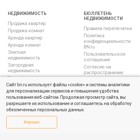
НЕДВИЖИМОСТЬ
БЮЛЛЕТЕНЬ
НЕДВИЖИМОСТИ
Продажа квартир
Правила перепечатки
Продажа комнат
Политика
Аренда квартир
конфиденциальности
Аренда комнат
BN.ru
Элитная
Пользовательское
недвижимость
соглашение
Загородная
Согласие на
недвижимость
распространение
Коммерческая
персональных данных
недвижимость
Сайт bn.ru использует файлы «cookie» и системы аналитики
Карта сайта
для персонализации сервисов и повышения удобства
Квартиры на вторичном рынке
Медийная реклама
пользования веб-сайтом. Продолжая просмотр сайта, вы
PR продвижение
Более 10 тысяч квартир в Санкт-Петербурге и области от
разрешаете их использование и соглашаетесь на обработку
собственников и агентств недвижимости
обезличенных персональных данных.
ИНФОРМАЦИЯ
ВОЗНИКЛИ ВОПРОСЫ
Посмотреть
Хорошо
Аналитика
Форум
недвижимости
Контакты
Каталог компаний
Юридическая