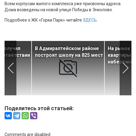
Всем корпусам жилого комплекса уже присвоены адреса.
Дома возведены на новой улице Победы в Энколово.
Подробнее о ЖК «Горки Парк» читайте
ЗДЕСЬ
.
 получил
В Адмиралтейском районе
На рынок 
соответствии
построят школу на 825 мест
квартиры в
набережно
Поделитесь этой статьей:
Comments are disabled