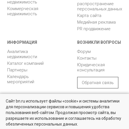
недвижимость
распространение
Коммерческая
персональных данных
недвижимость
Карта сайта
Медийная реклама
PR продвижение
ИНФОРМАЦИЯ
ВОЗНИКЛИ ВОПРОСЫ
Аналитика
Форум
недвижимости
Контакты
Каталог компаний
Юридическая
Партнеры
консультация
Календарь
мероприятий
Обратная связь
Учредитель - Общество
16+
© 2005 – 2026, ООО «УК
Сайт bn.ru использует файлы «cookie» и системы аналитики
с ограниченной
«БН»
для персонализации сервисов и повышения удобства
ответственностью
"Управляющая
196105, Санкт-
пользования веб-сайтом. Продолжая просмотр сайта, вы
компания "Бюллетень
Петербург, пр. Юрия
разрешаете их использование и соглашаетесь на обработку
недвижимости"
Гагарина, 1
обезличенных персональных данных.