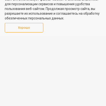
для персонализации сервисов и повышения удобства
Медийная реклама
пользования веб-сайтом. Продолжая просмотр сайта, вы
PR продвижение
разрешаете их использование и соглашаетесь на обработку
обезличенных персональных данных.
ИНФОРМАЦИЯ
ВОЗНИКЛИ ВОПРОСЫ
Хорошо
Аналитика
Форум
недвижимости
Контакты
Каталог компаний
Юридическая
Партнеры
консультация
Календарь
мероприятий
Обратная связь
Учредитель - Общество
16+
© 2005 – 2026, ООО «УК
с ограниченной
«БН»
ответственностью
"Управляющая
196105, Санкт-
компания "Бюллетень
Петербург, пр. Юрия
недвижимости"
Гагарина, 1
8 (812) 331-93-56
reklama@bn.ru