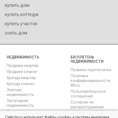
купить дом
купить коттедж
купить участок
снять дом
НЕДВИЖИМОСТЬ
БЮЛЛЕТЕНЬ
НЕДВИЖИМОСТИ
Продажа квартир
Правила перепечатки
Продажа комнат
Политика
Аренда квартир
конфиденциальности
Аренда комнат
BN.ru
Элитная
Пользовательское
недвижимость
соглашение
Загородная
Согласие на
недвижимость
распространение
Коммерческая
персональных данных
недвижимость
Сайт bn.ru использует файлы «cookie» и системы аналитики
Карта сайта