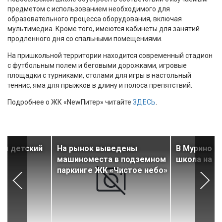
предметом с использованием необходимого для
образовательного процесса оборудования, включая
мультимедиа. Кроме того, имеются кабинеты для занятий
продленного дня со спальными помещениями.
На пришкольной территории находится современный стадион
с футбольным полем и беговыми дорожками, игровые
площадки с турниками, столами для игры в настольный
теннис, яма для прыжков в длину и полоса препятствий.
Подробнее о ЖК «NewПитер» читайте
ЗДЕСЬ
.
ся детский
На рынок выведены
В Мурино о
ор
машиноместа в подземном
школа на 1
паркинге ЖК «Чистое небо»