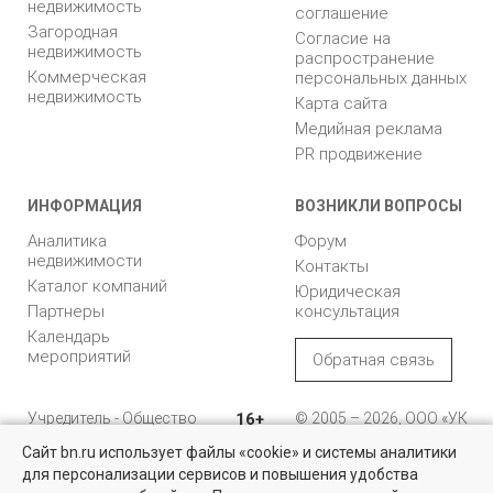
недвижимость
соглашение
Загородная
Согласие на
недвижимость
распространение
Коммерческая
персональных данных
недвижимость
Карта сайта
Медийная реклама
PR продвижение
ИНФОРМАЦИЯ
ВОЗНИКЛИ ВОПРОСЫ
Аналитика
Форум
недвижимости
Контакты
Каталог компаний
Юридическая
Партнеры
консультация
Календарь
мероприятий
Обратная связь
Учредитель - Общество
16+
© 2005 – 2026, ООО «УК
с ограниченной
«БН»
Сайт bn.ru использует файлы «cookie» и системы аналитики
ответственностью
"Управляющая
196105, Санкт-
для персонализации сервисов и повышения удобства
Квартиры на вторичном рынке
компания "Бюллетень
Петербург, пр. Юрия