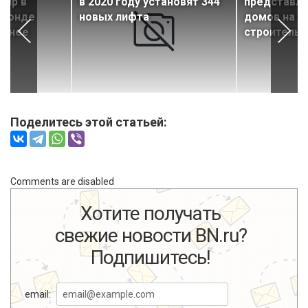
тир в
в 2020 году установят 344
представле
лфонде
новых лифта
домов на н
ачнее
строительс
Поделитесь этой статьей:
Comments are disabled
Хотите получать
свежие новости BN.ru?
Подпишитесь!
email: