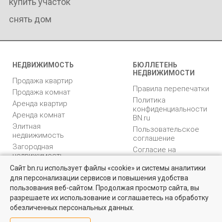
купить участок
снять дом
НЕДВИЖИМОСТЬ
БЮЛЛЕТЕНЬ
НЕДВИЖИМОСТИ
Продажа квартир
Правила перепечатки
Продажа комнат
Политика
Аренда квартир
конфиденциальности
Аренда комнат
BN.ru
Элитная
Пользовательское
недвижимость
соглашение
Загородная
Согласие на
недвижимость
распространение
Коммерческая
персональных данных
Сайт bn.ru использует файлы «cookie» и системы аналитики
недвижимость
для персонализации сервисов и повышения удобства
Карта сайта
Найти квартиру - это просто!
пользования веб-сайтом. Продолжая просмотр сайта, вы
Медийная реклама
Выбирайте среди 14 тысяч проверенных вариантов на вторичом
разрешаете их использование и соглашаетесь на обработку
PR продвижение
рынке жилья на портале BN.ru
обезличенных персональных данных.