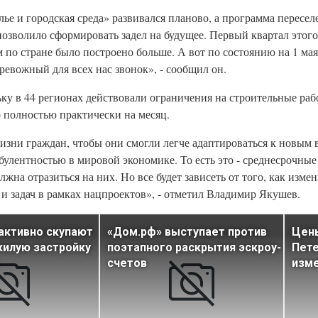
е и городская среда» развивался планово, а программа пересел
зволило сформировать задел на будущее. Первый квартал этого
по стране было построено больше. А вот по состоянию на 1 мая 
тревожный для всех нас звонок», - сообщил он.
ку в 44 регионах действовали ограничения на строительные рабо
о полностью практически на месяц.
зни граждан, чтобы они смогли легче адаптироваться к новым 
улентностью в мировой экономике. То есть это - среднесрочные
на отразиться на них. Но все будет зависеть от того, как изме
 и задач в рамках нацпроектов», - отметил Владимир Якушев.
активно скупают
«Дом.рф» выступает против
Цены
жилую застройку
поэтапного раскрытия эскроу-
Пете
счетов
изме