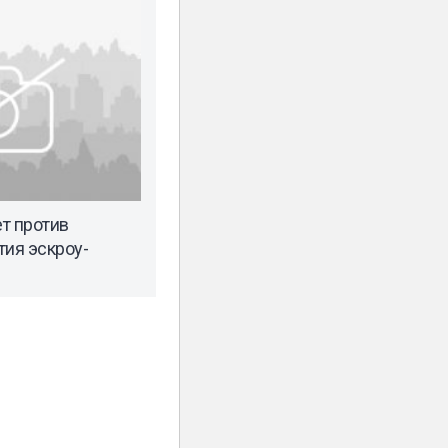
т против
тия эскроу-