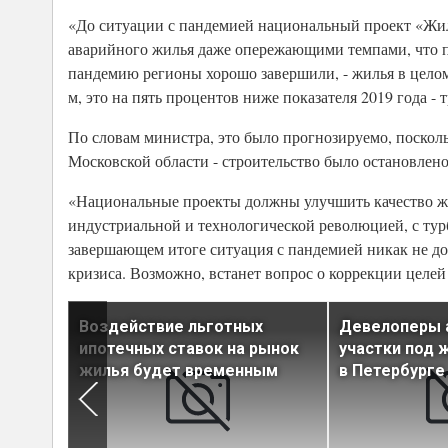
«До ситуации с пандемией национальный проект «Жиль
аварийного жилья даже опережающими темпами, что по
пандемию регионы хорошо завершили, - жилья в целом 
м, это на пять процентов ниже показателя 2019 года - 
По словам министра, это было прогнозируемо, посколь
Московской области - строительство было остановлен
«Национальные проекты должны улучшить качество жи
индустриальной и технологической революцией, с турб
завершающем итоге ситуация с пандемией никак не долж
кризиса. Возможно, встанет вопрос о коррекции целей
тиры в
Воздействие льготных
Девелоперы 
е стоит
ипотечных ставок на рынок
участки под 
жилья будет временным
в Петербурге