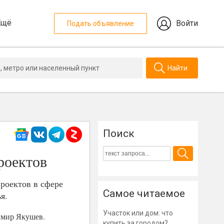
Ещё
Войти
Подать объявление
Найти
Поиск
роектов
роектов в сфере
Самое читаемое
я.
Участок или дом: что
имир Якушев.
купить за городом?