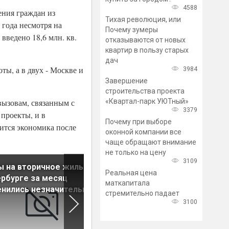
4588
ения граждан из
Тихая революция, или
 года несмотря на
Почему зумеры
введено 18,6 млн. кв.
отказываются от новых
квартир в пользу старых
дач
ты, а в двух - Москве и
3984
Завершение
строительства проекта
«Квартал-парк УЮТный»
вызовам, связанным с
3379
 проекты, и в
Почему при выборе
нится экономика после
оконной компании все
чаще обращают внимание
не только на цену
3109
 на вторичное жилье в
Снижения цен на квартиры 
Реальная цена
рбурге за месяц
новостройках ждать не сто
маткапитала
нились незначительно
стремительно падает
3100