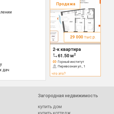
Продажа
елении
29 000
тыс.р.
2-к квартира
2
61.50
м
Горный институт
у
Перевозная ул., 1
х дач
что это?
Загородная недвижимость
купить дом
купить коттедж