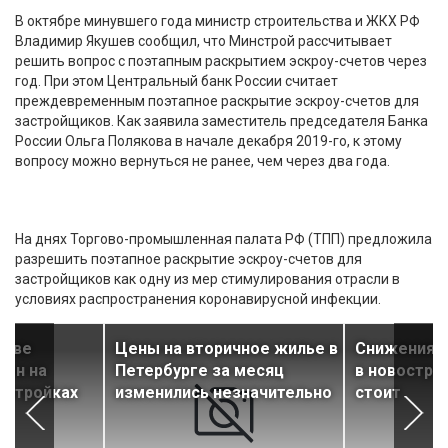
В октябре минувшего года министр строительства и ЖКХ РФ
Владимир Якушев сообщил, что Минстрой рассчитывает
решить вопрос с поэтапным раскрытием эскроу-счетов через
год. При этом Центральный банк России считает
преждевременным поэтапное раскрытие эскроу-счетов для
застройщиков. Как заявила заместитель председателя Банка
России Ольга Полякова в начале декабря 2019-го, к этому
вопросу можно вернуться не ранее, чем через два года.
На днях Торгово-промышленная палата РФ (ТПП) предложила
разрешить поэтапное раскрытие эскроу-счетов для
застройщиков как одну из мер стимулирования отрасли в
условиях распространения коронавирусной инфекции.
 две
Цены на вторичное жилье в
Снижения ц
цен на
Петербурге за месяц
в новостро
остройках
изменились незначительно
стоит