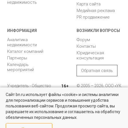
недвижимость
Карта сайта
Медийная реклама
PR продвижение
ИНФОРМАЦИЯ
ВОЗНИКЛИ ВОПРОСЫ
Аналитика
Форум
недвижимости
Контакты
Каталог компаний
Юридическая
Партнеры
консультация
Календарь
мероприятий
Обратная связь
Учредитель - Общество
16+
© 2005 – 2026, ООО «УК
с ограниченной
«БН»
Сайт bn.ru использует файлы «cookie» и системы аналитики
ответственностью
"Управляющая
196105, Санкт-
для персонализации сервисов и повышения удобства
Найти квартиру - это просто!
компания "Бюллетень
Петербург, пр. Юрия
пользования веб-сайтом. Продолжая просмотр сайта, вы
недвижимости"
Гагарина, 1
Выбирайте среди 14 тысяч проверенных вариантов на вторичом
разрешаете их использование и соглашаетесь на обработку
рынке жилья на портале BN.ru
обезличенных персональных данных.
8 (812) 331-93-56
Посмотреть объявления