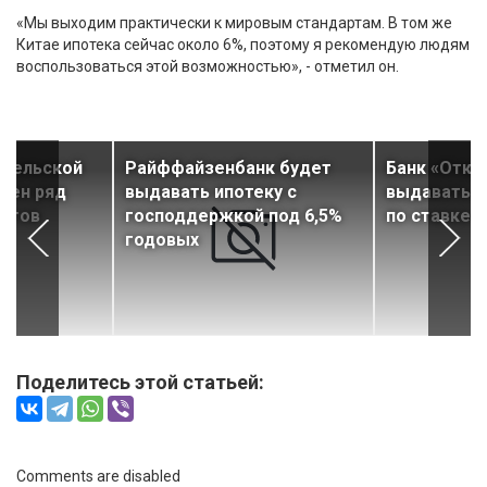
«Мы выходим практически к мировым стандартам. В том же
Китае ипотека сейчас около 6%, поэтому я рекомендую людям
воспользоваться этой возможностью», - отметил он.
«сельской
Райффайзенбанк будет
Банк «Откр
чен ряд
выдавать ипотеку с
выдавать л
нктов
господдержкой под 6,5%
по ставке 
годовых
Поделитесь этой статьей:
Comments are disabled