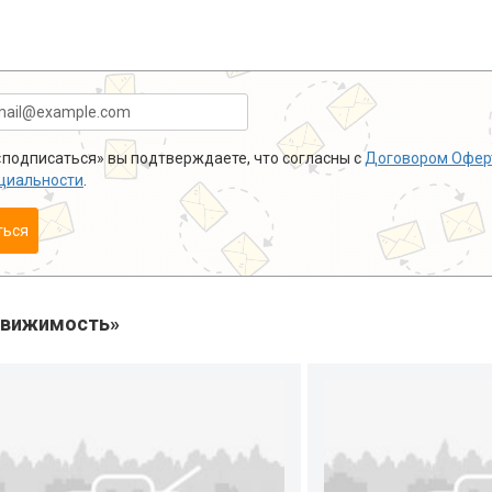
подписаться» вы подтверждаете, что согласны с
Договором Офер
циальности
.
ться
движимость»