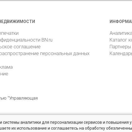
НЕДВИЖИМОСТИ
ИНФОРМА
епечатки
Аналитик
нфиденциальности BN.ru
Каталог 
ьское соглашение
Партнеры
 распространение персональных данных
Календар
клама
ение
стью "Управляющая
» и системы аналитики для персонализации сервисов и повышения 
6105, Санкт-Петербург, пр. Юрия Гагарина, 1
reklama@bn.ru
шаете их использование и соглашаетесь на обработку обезличенн