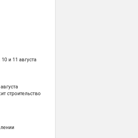
10 и 11 августа
августа
ит строительство
елении