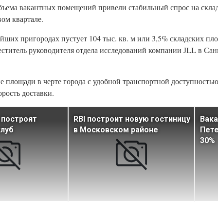
бъема вакантных помещений привели стабильный спрос на скла
ом квартале.
йших пригородах пустует 104 тыс. кв. м или 3,5% складских пл
меститель руководителя отдела исследований компании JLL в Са
е площади в черте города с удобной транспортной доступностью
орость доставки.
 построят
RBI построит новую гостиницу
Вака
клуб
в Московском районе
Пете
30%