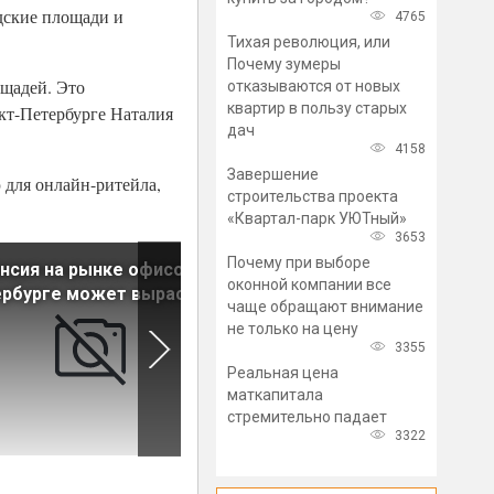
дские площади и
4765
Тихая революция, или
Почему зумеры
ощадей. Это
отказываются от новых
квартир в пользу старых
нкт-Петербурге Наталия
дач
4158
Завершение
 для онлайн-ритейла,
строительства проекта
«Квартал-парк УЮТный»
3653
Почему при выборе
нсия на рынке офисов в
Малый и средний бизнес
оконной компании все
рбурге может вырасти на
временно освободят от
чаще обращают внимание
арендной платы за городск
не только на цену
недвижимость
3355
Реальная цена
маткапитала
стремительно падает
3322