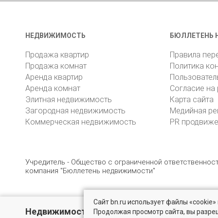
НЕДВИЖИМОСТЬ
БЮЛЛЕТЕНЬ 
Продажа квартир
Правила пер
Продажа комнат
Политика ко
Аренда квартир
Пользовател
Аренда комнат
Согласие на
Элитная недвижимость
Карта сайта
Загородная недвижимость
Медийная ре
Коммерческая недвижимость
PR продвиж
Учредитель - Общество с ограниченной ответственно
компания "Бюллетень недвижимости"
Сайт bn.ru использует файлы «cookie
© 2005 – 2026, ООО «УК «БН»
8 (812) 331-93-56
19
Недвижимость для бизнеса
Продолжая просмотр сайта, вы разре