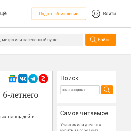
Ещё
Войти
Подать объявление
Найти
Поиск
 6-летнего
Самое читаемое
ных площадей в
Участок или дом: что
купить за городом?