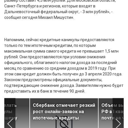
размер составит 4,5 млн рублей. Для Московской области,
Санкт-Петербурга и регионов, которые входят в
Дальневосточный федеральный округ, - 3 млн рублей», -
сообщил сегодня Михаил Мишустин.
Напомним, сейчас кредитные каникулы предоставляются
только по тем ипотечным кредитам, по которым
максимальная сумма самого кредита не превышает 1,5 млн
рублей. Они предоставляются при условии снижения
официального, облагаемого налогом дохода за последний
месяц по сравнению со средним доходом в 2019 году. При
этом сам кредит должен быть получен до 3 апреля 2020 года.
Законом предусмотрены официальные документы,
подтверждающие снижение дохода. Заявителям нужно будет
предоставить их в банк в течение 90 дней.
сделать
Сбербанк отмечает резкий
Объем выда
икулы
рост онлайн-заявок на
РФ в I квар
ольшему
ипотечные кредиты
почти на ч
ов