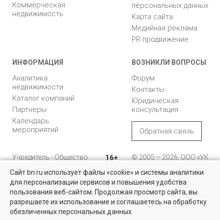
Коммерческая
персональных данных
недвижимость
Карта сайта
Медийная реклама
PR продвижение
ИНФОРМАЦИЯ
ВОЗНИКЛИ ВОПРОСЫ
Аналитика
Форум
недвижимости
Контакты
Каталог компаний
Юридическая
Партнеры
консультация
Календарь
мероприятий
Обратная связь
Учредитель - Общество
16+
© 2005 – 2026, ООО «УК
с ограниченной
«БН»
Сайт bn.ru использует файлы «cookie» и системы аналитики
ответственностью
"Управляющая
196105, Санкт-
для персонализации сервисов и повышения удобства
компания "Бюллетень
Петербург, пр. Юрия
пользования веб-сайтом. Продолжая просмотр сайта, вы
недвижимости"
Гагарина, 1
разрешаете их использование и соглашаетесь на обработку
обезличенных персональных данных.
8 (812) 331-93-56