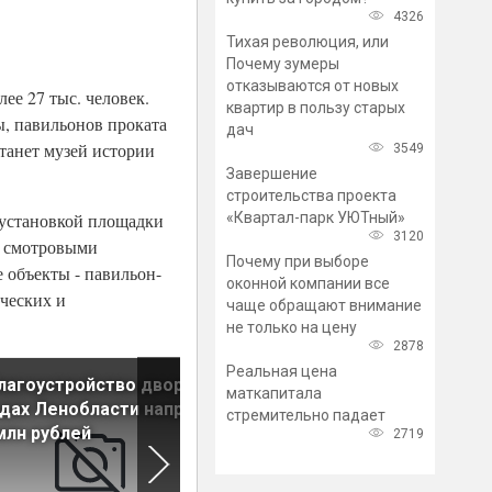
4326
Тихая революция, или
Почему зумеры
отказываются от новых
ее 27 тыс. человек.
квартир в пользу старых
ы, павильонов проката
дач
танет музей истории
3549
Завершение
строительства проекта
«Квартал-парк УЮТный»
 установкой площадки
3120
о смотровыми
Почему при выборе
 объекты - павильон-
оконной компании все
рческих и
чаще обращают внимание
не только на цену
2878
Реальная цена
лагоустройство дворов в
Беглов распорядился до
маткапитала
дах Ленобласти направят
конца года сдать три
стремительно падает
млн рублей
проблемных детсада
2719