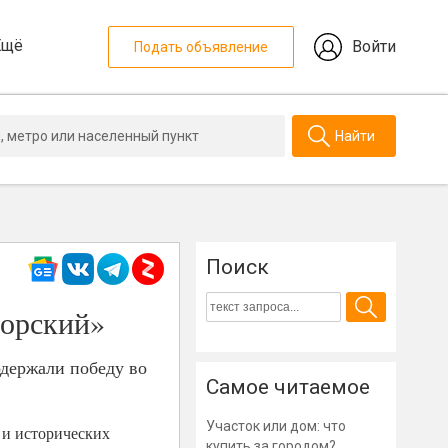
Ещё
Войти
Подать объявление
Найти
Поиск
морский»
одержали победу во
Самое читаемое
Участок или дом: что
 и исторических
купить за городом?