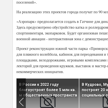
поселений».
На реализацию этих проектов города получат по 90 мл
«Аэропарк» предполагается создать в Гатчине для ди
Здесь предусмотрено обустройство катка и роллердром
спортинвентаря, экопарковок. Будет организован пеш
военной авиации - интерактивная зона с демонстраци
Проект реконструкции южной части парка «Приморски
для пляжного волейбола, кабинок для переодевания и
площадками, велодорожками, игровыми комплексами п
лекторий для проведения кружков, выставок и мастер
некоммерческих инициатив.
до
В России к 2022 году
В Кудрово, Му
благоустроят более 5 млн кв.
построят 20 
м общественных пространств
социальных 