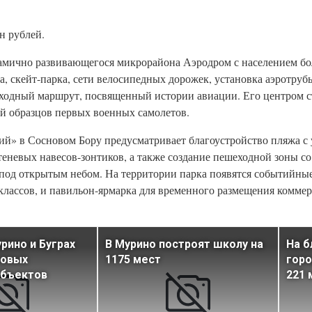
н рублей.
намично развивающегося микрорайона Аэродром с населением бол
а, скейт-парка, сети велосипедных дорожек, установка аэротруб
еходный маршрут, посвященный истории авиации. Его центром с
ей образцов первых военных самолетов.
й» в Сосновом Бору предусматривает благоустройство пляжа с
 теневых навесов-зонтиков, а также создание пешеходной зоны с
од открытым небом. На территории парка появятся событийные
-классов, и павильон-ярмарка для временного размещения комме
рино и Буграх
В Мурино построят школу на
На б
новых
1175 мест
горо
объектов
221 