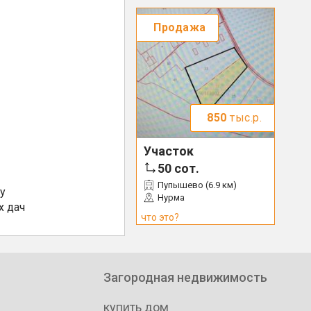
Продажа
850
тыс.р.
Участок
50
сот.
Пупышево (6.9 км)
у
Нурма
х дач
что это?
Загородная недвижимость
купить дом