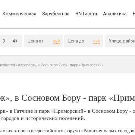
Коммерческая
Зарубежная
BN Газета
Аналитика
3
4+
всё
всё
появится «Аэропарк», в Сосновом Бору - парк «Приморский»
рк», в Сосновом Бору - парк «При
арк» в Гатчине и парк «Приморский» в Сосновом Бору - 
 городов и исторических поселений.
амках второго всероссийского форума «Развития малых городов