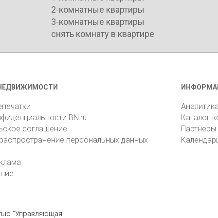
2-комнатные квартиры
3-комнатные квартиры
снять комнату в квартире
НЕДВИЖИМОСТИ
ИНФОРМА
епечатки
Аналитик
нфиденциальности BN.ru
Каталог 
ьское соглашение
Партнеры
 распространение персональных данных
Календар
клама
ение
стью "Управляющая