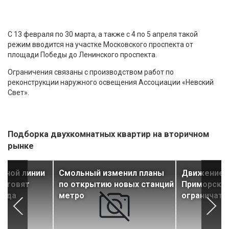
С 13 февраля по 30 марта, а также с 4 по 5 апреля такой
режим вводится на участке Московского проспекта от
площади Победы до Ленинского проспекта.
Ограничения связаны с производством работ по
реконструкции наружного освещения Ассоциации «Невский
Свет».
Подборка двухкомнатных квартир на вторичном
рынке
йной линии
Смольный изменил планы
Движение н
готовят
по открытию новых станций
Приморско
года
метро
ограничат 