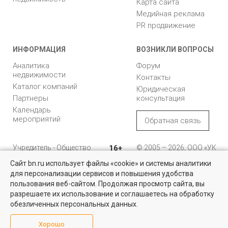
Карта сайта
Медийная реклама
PR продвижение
ИНФОРМАЦИЯ
ВОЗНИКЛИ ВОПРОСЫ
Аналитика
Форум
недвижимости
Контакты
Каталог компаний
Юридическая
Партнеры
консультация
Календарь
мероприятий
Обратная связь
Учредитель - Общество
16+
© 2005 – 2026, ООО «УК
с ограниченной
«БН»
Сайт bn.ru использует файлы «cookie» и системы аналитики
ответственностью
"Управляющая
196105, Санкт-
для персонализации сервисов и повышения удобства
компания "Бюллетень
Петербург, пр. Юрия
пользования веб-сайтом. Продолжая просмотр сайта, вы
недвижимости"
Гагарина, 1
разрешаете их использование и соглашаетесь на обработку
обезличенных персональных данных.
8 (812) 331-93-56
Хорошо
reklama@bn.ru