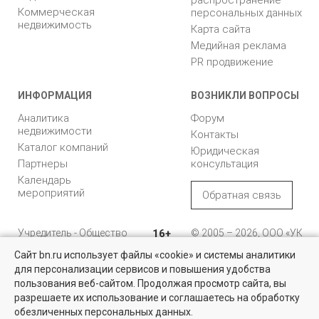
распространение
Коммерческая
персональных данных
недвижимость
Карта сайта
Медийная реклама
PR продвижение
ИНФОРМАЦИЯ
ВОЗНИКЛИ ВОПРОСЫ
Аналитика
Форум
недвижимости
Контакты
Каталог компаний
Юридическая
Партнеры
консультация
Календарь
мероприятий
Обратная связь
Учредитель - Общество
16+
© 2005 – 2026, ООО «УК
с ограниченной
«БН»
Сайт bn.ru использует файлы «cookie» и системы аналитики
ответственностью
"Управляющая
196105, Санкт-
для персонализации сервисов и повышения удобства
Найти квартиру - это просто!
компания "Бюллетень
Петербург, пр. Юрия
пользования веб-сайтом. Продолжая просмотр сайта, вы
недвижимости"
Гагарина, 1
Выбирайте среди 14 тысяч проверенных вариантов на вторичом
разрешаете их использование и соглашаетесь на обработку
рынке жилья на портале BN.ru
обезличенных персональных данных.