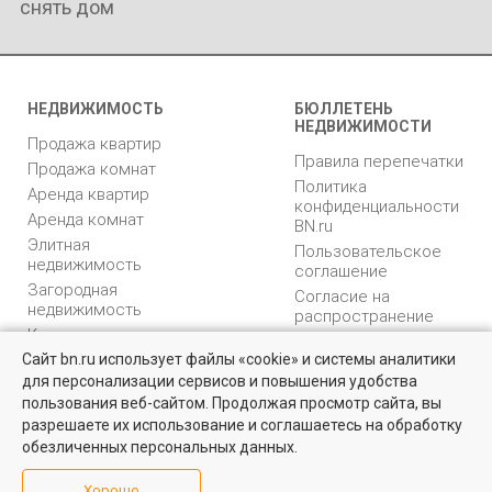
снять дом
НЕДВИЖИМОСТЬ
БЮЛЛЕТЕНЬ
НЕДВИЖИМОСТИ
Продажа квартир
Правила перепечатки
Продажа комнат
Политика
Аренда квартир
конфиденциальности
Аренда комнат
BN.ru
Элитная
Пользовательское
недвижимость
соглашение
Загородная
Согласие на
недвижимость
распространение
Коммерческая
персональных данных
недвижимость
Сайт bn.ru использует файлы «cookie» и системы аналитики
Карта сайта
для персонализации сервисов и повышения удобства
Квартиры на вторичном рынке
Медийная реклама
пользования веб-сайтом. Продолжая просмотр сайта, вы
PR продвижение
Более 10 тысяч квартир в Санкт-Петербурге и области от
разрешаете их использование и соглашаетесь на обработку
собственников и агентств недвижимости
обезличенных персональных данных.
ИНФОРМАЦИЯ
ВОЗНИКЛИ ВОПРОСЫ
Посмотреть
Хорошо