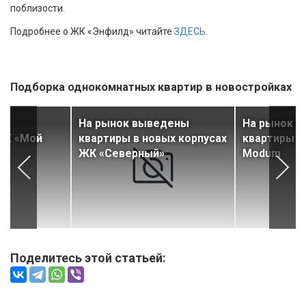
поблизости.
Подробнее о ЖК «Энфилд» читайте
ЗДЕСЬ
.
Подборка однокомнатных квартир в новостройках
На рынок выведены
На рынок 
ЖК «Мой
квартиры в новых корпусах
квартиры в
ЖК «Северный»
Modum
Поделитесь этой статьей: