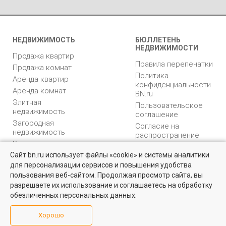
НЕДВИЖИМОСТЬ
БЮЛЛЕТЕНЬ
НЕДВИЖИМОСТИ
Продажа квартир
Правила перепечатки
Продажа комнат
Политика
Аренда квартир
конфиденциальности
Аренда комнат
BN.ru
Элитная
Пользовательское
недвижимость
соглашение
Загородная
Согласие на
недвижимость
распространение
Коммерческая
персональных данных
недвижимость
Сайт bn.ru использует файлы «cookie» и системы аналитики
Карта сайта
для персонализации сервисов и повышения удобства
Квартиры на вторичном рынке
Медийная реклама
пользования веб-сайтом. Продолжая просмотр сайта, вы
PR продвижение
Более 10 тысяч квартир в Санкт-Петербурге и области от
разрешаете их использование и соглашаетесь на обработку
собственников и агентств недвижимости
обезличенных персональных данных.
ИНФОРМАЦИЯ
ВОЗНИКЛИ ВОПРОСЫ
Посмотреть
Хорошо
Аналитика
Форум