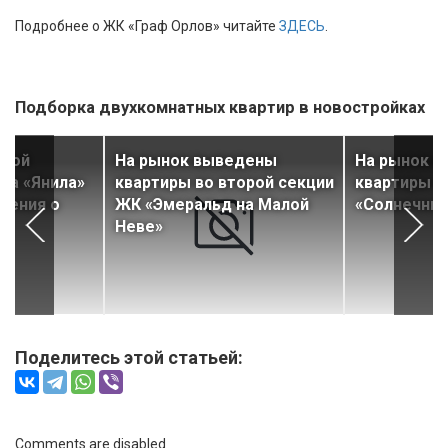
Подробнее о ЖК «Граф Орлов» читайте
ЗДЕСЬ
.
Подборка двухкомнатных квартир в новостройках
орой
На рынок выведены
На рынок 
ла «Янила»
квартиры во второй секции
квартиры в
чения о
ЖК «Эмеральд на Малой
«Солнечный
Неве»
Поделитесь этой статьей:
Comments are disabled