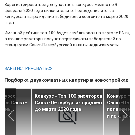
Зарегистрироваться для участия в конкурсе можно по 9
февраля 2020 года включительно. Подведение итогов
конкурса и награждение победителей состоится в марте 2020
года.
Именной рейтинг топ-100 будет опубликован на портале BN.ru,
а лучшие риэлторы получат сертификаты победителей по
стандартам Санкт-Петербургской палаты недвижимости.
ЗАРЕГИСТРИРОВАТЬСЯ
Подборка двухкомнатных квартир в новостройках
онкурсе
Конкурс «Топ-100 риэлторов
Конкурс «Т
оров Санкт-
Санкт-Петербурга» продлен
Санкт-Пете
оданы
до марта 2020 года
полезен и 
ок
и их клиен