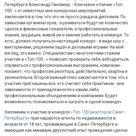
Петербурга Александр Гиновкер. - Ключевое отличие «Топ
100...» от известных мне конкурсных мероприятий,
заключается в том, что это не просто раздача дипломов. По
замыслам организаторов, оцениваться будут не количество
сделок и финансовые показатели, а профессиональные
знания, эрудиция, живой ум и умение работать в команде. То
есть, должен получиться настоящий конкурс - в виде шоу с
викторинами, решением задач и деловыми играми. На мой
взгляд, это важно. Специалистам с многолетним стажем
участие в «Топ-100…» позволит проверить себя, взбодриться,
справиться с профессиональным выгоранием, новичкам -
покажет, что профессия риэлтора, действительно, азартна и
увлекательна. Второй важный плюс заключается в том, что к
участию приглашены все, кто считает себя практиком - вне
зависимости от принадлежности к каким-либо
профессиональным объединениям и компаниям. Будет
возможность познакомиться и сыграть в одной команде».
Напомним, к участию в конкурсе
«Топ-100 риэлторов Санкт-
Петербурга»
приглашаются агенты по недвижимости в
возрасте от 18 лет, проживающие в Санкт-Петербурге и
имеющие как минимум двухлетний опыт проведения сделок.