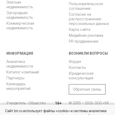
Элитная
Пользовательское
недвижимость
соглашение
Загородная
Согласие на
недвижимость
распространение
Коммерческая
персональных данных
недвижимость
Карта сайта
Медийная реклама
PR продвижение
ИНФОРМАЦИЯ
ВОЗНИКЛИ ВОПРОСЫ
Аналитика
Форум
недвижимости
Контакты
Каталог компаний
Юридическая
Партнеры
консультация
Календарь
мероприятий
Обратная связь
Учредитель - Общество
16+
© 2005 – 2026, ООО «УК
с ограниченной
«БН»
Сайт bn.ru использует файлы «cookie» и системы аналитики
ответственностью