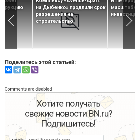
оможет
Комплексу «Avenue-Apart
В Петербур
нструкцию
на Дыбенко» продлили срок
масштабны
ра
разрешения на
инвестицио
строительство
Поделитесь этой статьей:
Comments are disabled
Хотите получать
свежие новости BN.ru?
Подпишитесь!