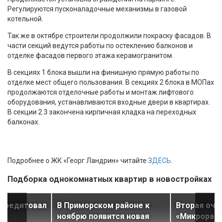
Регулируются пусконаладочные механизмы в газовой
котельной.
Так же в октябре строители продолжили покраску фасадов. В
части секций ведутся работы по остеклению балконов и
отделке фасадов первого этажа керамогранитом.
В секциях 1 блока вышли на финишную прямую работы по
отделке мест общего пользования. В секциях 2 блока в МОПах
продолжаются отделочные работы и монтаж лифтового
оборудования, устанавливаются входные двери в квартирах.
В секции 2.3 закончена кирпичная кладка на переходных
балконах.
Подробнее о ЖК «Георг Ландрин» читайте
ЗДЕСЬ
.
Подборка однокомнатных квартир в новостройках
ккредитовал
В Приморском районе к
Вторая оче
в»
ноябрю появится новая
«Микрорай