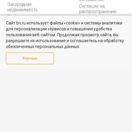
Загородная
Согласие на
недвижимость
распространение
Коммерческая
персональных данных
недвижимость
Сайт bn.ru использует файлы «cookie» и системы аналитики
Карта сайта
для персонализации сервисов и повышения удобства
Найти квартиру - это просто!
Медийная реклама
пользования веб-сайтом. Продолжая просмотр сайта, вы
PR продвижение
Выбирайте среди 14 тысяч проверенных вариантов на вторичом
разрешаете их использование и соглашаетесь на обработку
рынке жилья на портале BN.ru
обезличенных персональных данных.
ИНФОРМАЦИЯ
ВОЗНИКЛИ ВОПРОСЫ
Посмотреть объявления
Хорошо
Аналитика
Форум
недвижимости
Контакты
Каталог компаний
Юридическая
Партнеры
консультация
Календарь
мероприятий
Обратная связь
Учредитель - Общество
16+
© 2005 – 2026, ООО «УК
с ограниченной
«БН»
ответственностью
"Управляющая
196105, Санкт-
компания "Бюллетень
Петербург, пр. Юрия
недвижимости"
Гагарина, 1