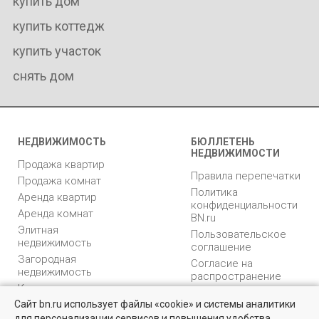
купить дом
купить коттедж
купить участок
снять дом
НЕДВИЖИМОСТЬ
БЮЛЛЕТЕНЬ
НЕДВИЖИМОСТИ
Продажа квартир
Правила перепечатки
Продажа комнат
Политика
Аренда квартир
конфиденциальности
Аренда комнат
BN.ru
Элитная
Пользовательское
недвижимость
соглашение
Загородная
Согласие на
недвижимость
распространение
Коммерческая
персональных данных
недвижимость
Сайт bn.ru использует файлы «cookie» и системы аналитики
Карта сайта
для персонализации сервисов и повышения удобства