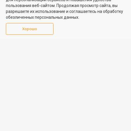
Медийная реклама
пользования веб-сайтом. Продолжая просмотр сайта, вы
PR продвижение
разрешаете их использование и соглашаетесь на обработку
обезличенных персональных данных.
ИНФОРМАЦИЯ
ВОЗНИКЛИ ВОПРОСЫ
Хорошо
Аналитика
Форум
недвижимости
Контакты
Каталог компаний
Юридическая
Партнеры
консультация
Календарь
мероприятий
Обратная связь
Учредитель - Общество
16+
© 2005 – 2026, ООО «УК
с ограниченной
«БН»
ответственностью
"Управляющая
196105, Санкт-
компания "Бюллетень
Петербург, пр. Юрия
недвижимости"
Гагарина, 1
8 (812) 331-93-56
reklama@bn.ru