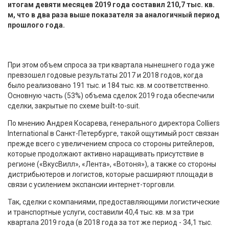
итогам девяти месяцев 2019 года составил 210,7 тыс. кв.
м, что в два раза выше показателя за аналогичный период
прошлого года.
При этом объем спроса за три квартала нынешнего года уже
превзошел годовые результаты 2017 и 2018 годов, когда
было реализовано 191 тыс. и 184 тыс. кв. м соответственно.
Основную часть (53%) объема сделок 2019 года обеспечили
сделки, закрытые по схеме built-to-suit.
По мнению Андрея Косарева, генерального директора Colliers
International в Санкт-Петербурге, такой ощутимый рост связан
прежде всего с увеличением спроса со стороны ритейлеров,
которые продолжают активно наращивать присутствие в
регионе («ВкусВилл», «Лента», «Вотоня»), а также со стороны
дистрибьютеров и логистов, которые расширяют площади в
связи с усилением экспансии интернет-торговли.
Так, сделки с компаниями, предоставляющими логистические
и транспортные услуги, составили 40,4 тыс. кв. м за три
квартала 2019 года (в 2018 года за тот же период - 34,1 тыс.