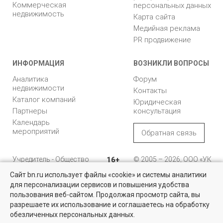
Коммерческая
персональных данных
недвижимость
Карта сайта
Медийная реклама
PR продвижение
ИНФОРМАЦИЯ
ВОЗНИКЛИ ВОПРОСЫ
Аналитика
Форум
недвижимости
Контакты
Каталог компаний
Юридическая
Партнеры
консультация
Календарь
мероприятий
Обратная связь
Учредитель - Общество
16+
© 2005 – 2026, ООО «УК
с ограниченной
«БН»
Сайт bn.ru использует файлы «cookie» и системы аналитики
ответственностью
"Управляющая
196105, Санкт-
для персонализации сервисов и повышения удобства
компания "Бюллетень
Петербург, пр. Юрия
пользования веб-сайтом. Продолжая просмотр сайта, вы
недвижимости"
Гагарина, 1
разрешаете их использование и соглашаетесь на обработку
обезличенных персональных данных.
8 (812) 331-93-56