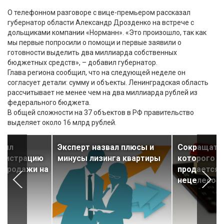
О телефонном разговоре с вице-премьером рассказал
губернатор области Александр Дрозденко на встрече с
дольщиками компании «Норманн». «Это произошло, так как
мы первые попросили о помощи и первые заявили о
готовности выделить два миллиарда собственных
бюджетных средств», – добавил губернатор.
Глава региона сообщил, что на следующей неделе он
согласует детали: сумму и объекты. Ленинградская область
рассчитывает не менее чем на два миллиарда рублей из
федерального бюджета.
В общей сложности на 37 объектов в РФ правительство
выделяет около 16 млрд рублей.
стил
Эксперт назвал плюсы и
Сокращать 
егистрацию
минусы лизинга квартиры
которого 
-продажи на
продается 
нецелесоо